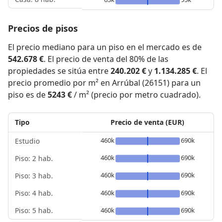
Precios de pisos
El precio mediano para un piso en el mercado es de
542.678 €
. El precio de venta del 80% de las
propiedades se sitúa entre
240.202 €
y
1.134.285 €
. El
precio promedio por m² en Arrúbal (26151) para un
piso es de
5243 €
/ m² (precio por metro cuadrado).
Tipo
Precio de venta (EUR)
460k
690k
Estudio
460k
690k
Piso: 2 hab.
460k
690k
Piso: 3 hab.
Piso: 4 hab.
460k
690k
Piso: 5 hab.
460k
690k