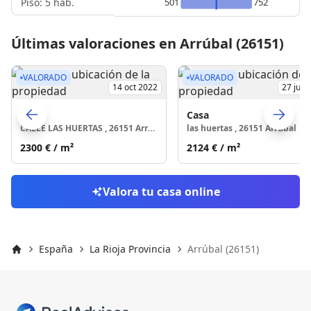
Piso: 5 hab.
501
752
Últimas valoraciones en Arrúbal (26151)
VALORADO
VALORADO
14 oct 2022
27 jul 
Casa
Casa
CALLE LAS HUERTAS , 26151 Arrúbal
las huertas , 26151 Arrúbal
Skip to previo
S
2300 €
/ m²
2124 €
/ m²
Valora tu casa online
España
La Rioja Provincia
Arrúbal (26151)
Inicio