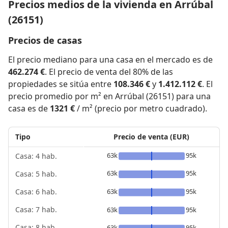
Precios medios de la vivienda en Arrúbal
(26151)
Precios de casas
El precio mediano para una casa en el mercado es de
462.274 €
. El precio de venta del 80% de las
propiedades se sitúa entre
108.346 €
y
1.412.112 €
. El
precio promedio por m² en Arrúbal (26151) para una
casa es de
1321 €
/ m² (precio por metro cuadrado).
Tipo
Precio de venta (EUR)
63k
95k
Casa: 4 hab.
63k
95k
Casa: 5 hab.
63k
95k
Casa: 6 hab.
Casa: 7 hab.
63k
95k
Casa: 8 hab.
63k
95k