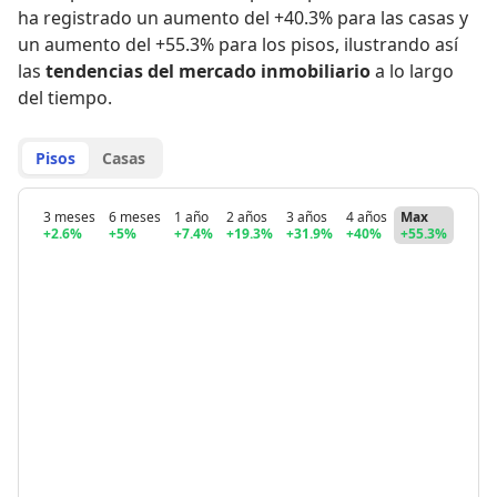
ha registrado
un aumento del +40.3% para las casas
y
un aumento del +55.3% para los pisos
,
ilustrando así
las
tendencias del mercado inmobiliario
a lo largo
del tiempo.
Pisos
Casas
3 meses
6 meses
1 año
2 años
3 años
4 años
Max
+2.6%
+5%
+7.4%
+19.3%
+31.9%
+40%
+55.3%