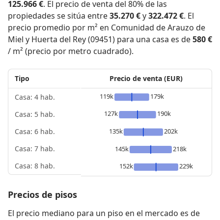
125.966 €
. El precio de venta del 80% de las
propiedades se sitúa entre
35.270 €
y
322.472 €
. El
precio promedio por m² en Comunidad de Arauzo de
Miel y Huerta del Rey (09451) para una casa es de
580 €
/ m² (precio por metro cuadrado).
Tipo
Precio de venta (EUR)
119k
179k
Casa: 4 hab.
127k
190k
Casa: 5 hab.
135k
202k
Casa: 6 hab.
Casa: 7 hab.
145k
218k
Casa: 8 hab.
152k
229k
Precios de pisos
El precio mediano para un piso en el mercado es de