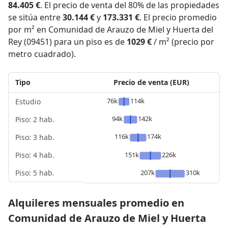
84.405 €
. El precio de venta del 80% de las propiedades
se sitúa entre
30.144 €
y
173.331 €
. El precio promedio
por m² en Comunidad de Arauzo de Miel y Huerta del
Rey (09451) para un piso es de
1029 €
/ m² (precio por
metro cuadrado).
Tipo
Precio de venta (EUR)
76k
114k
Estudio
94k
142k
Piso: 2 hab.
116k
174k
Piso: 3 hab.
Piso: 4 hab.
151k
226k
Piso: 5 hab.
207k
310k
Alquileres mensuales promedio en
Comunidad de Arauzo de Miel y Huerta