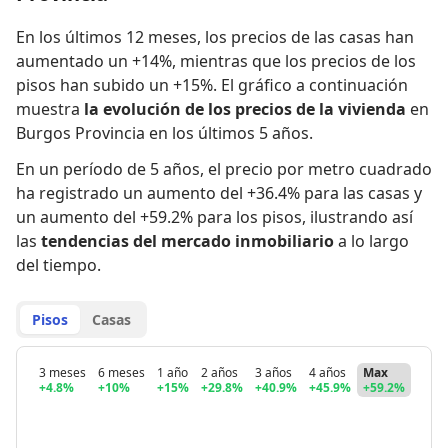
En los últimos 12 meses,
los precios de las casas han
aumentado un +14%
,
mientras que
los precios de los
pisos han subido un +15%
.
El gráfico a continuación
muestra
la evolución de los precios de la vivienda
en
Burgos Provincia en los últimos 5 años.
En un período de 5 años
,
el precio por metro cuadrado
ha registrado
un aumento del +36.4% para las casas
y
un aumento del +59.2% para los pisos
,
ilustrando así
las
tendencias del mercado inmobiliario
a lo largo
del tiempo.
Pisos
Casas
3 meses
6 meses
1 año
2 años
3 años
4 años
Max
+4.8%
+10%
+15%
+29.8%
+40.9%
+45.9%
+59.2%