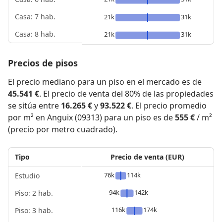
Casa: 7 hab.
21k
31k
Casa: 8 hab.
21k
31k
Precios de pisos
El precio mediano para un piso en el mercado es de
45.541 €
. El precio de venta del 80% de las propiedades
se sitúa entre
16.265 €
y
93.522 €
. El precio promedio
por m² en Anguix (09313) para un piso es de
555 €
/ m²
(precio por metro cuadrado).
Tipo
Precio de venta (EUR)
76k
114k
Estudio
94k
142k
Piso: 2 hab.
116k
174k
Piso: 3 hab.