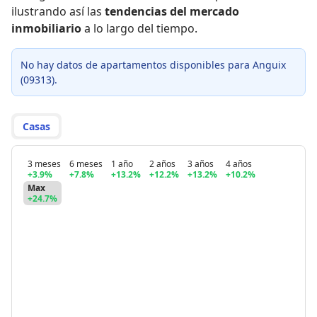
ilustrando así las
tendencias del mercado
inmobiliario
a lo largo del tiempo.
No hay datos de apartamentos disponibles para Anguix
(09313).
Casas
3 meses
6 meses
1 año
2 años
3 años
4 años
+3.9%
+7.8%
+13.2%
+12.2%
+13.2%
+10.2%
Max
+24.7%