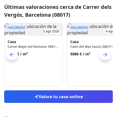
Últimas valoraciones cerca de Carrer dels
Vergós, Barcelona (08017)
VALORADO
VALORADO
5 ago 2026
4 ago 
Casa
Casa
Carrer Major del Rectoret, 08017 Barcelona
3984 €
/ m²
5080 €
/ m²
Skip to previo
S
Valora tu casa online