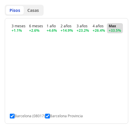
Pisos
Casas
3 meses
6 meses
1 año
2 años
3 años
4 años
Max
+1.1%
+2.6%
+4.6%
+14.9%
+23.2%
+26.4%
+33.5%
Barcelona (08017)
Barcelona Provincia