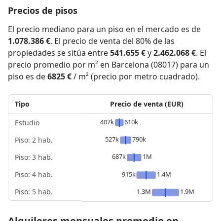
Precios de pisos
El precio mediano para un piso en el mercado es de
1.078.386 €
. El precio de venta del 80% de las
propiedades se sitúa entre
541.655 €
y
2.462.068 €
. El
precio promedio por m² en Barcelona (08017) para un
piso es de
6825 €
/ m² (precio por metro cuadrado).
Tipo
Precio de venta (EUR)
407k
610k
Estudio
527k
790k
Piso: 2 hab.
687k
1M
Piso: 3 hab.
Piso: 4 hab.
915k
1.4M
Piso: 5 hab.
1.3M
1.9M
Alquileres mensuales promedio en