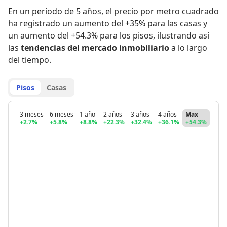
En un período de 5 años
,
el precio por metro cuadrado
ha registrado
un aumento del +35% para las casas
y
un aumento del +54.3% para los pisos
,
ilustrando así
las
tendencias del mercado inmobiliario
a lo largo
del tiempo.
Pisos
Casas
3 meses
6 meses
1 año
2 años
3 años
4 años
Max
+2.7%
+5.8%
+8.8%
+22.3%
+32.4%
+36.1%
+54.3%