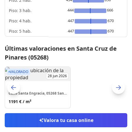
Piso: 2 hab.
444
666
Piso: 3 hab.
Piso: 4 hab.
447
670
Piso: 5 hab.
447
670
Últimas valoraciones en Santa Cruz de
Pinares (05268)
VALORADO
28 jun 2026
Casa
Calle Santa Engracia, 05268 Santa Cruz de Pinares
Skip to previo
S
1191 €
/ m²
Valora tu casa online