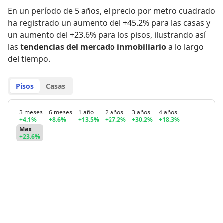
En un período de 5 años
,
el precio por metro cuadrado
ha registrado
un aumento del +45.2% para las casas
y
un aumento del +23.6% para los pisos
,
ilustrando así
las
tendencias del mercado inmobiliario
a lo largo
del tiempo.
Pisos
Casas
3 meses
6 meses
1 año
2 años
3 años
4 años
+4.1%
+8.6%
+13.5%
+27.2%
+30.2%
+18.3%
Max
+23.6%