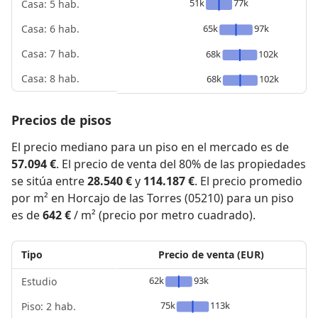
51k
77k
Casa: 5 hab.
65k
97k
Casa: 6 hab.
Casa: 7 hab.
68k
102k
Casa: 8 hab.
68k
102k
Precios de pisos
El precio mediano para un piso en el mercado es de
57.094 €
. El precio de venta del 80% de las propiedades
se sitúa entre
28.540 €
y
114.187 €
. El precio promedio
por m² en Horcajo de las Torres (05210) para un piso
es de
642 €
/ m² (precio por metro cuadrado).
Tipo
Precio de venta (EUR)
62k
93k
Estudio
75k
113k
Piso: 2 hab.