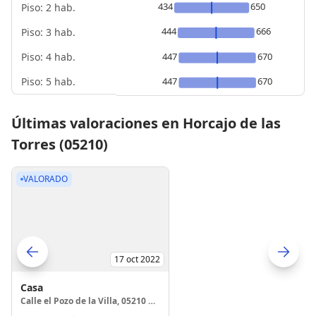
434
650
Piso: 2 hab.
444
666
Piso: 3 hab.
Piso: 4 hab.
447
670
Piso: 5 hab.
447
670
Últimas valoraciones en Horcajo de las
Torres (05210)
VALORADO
17 oct 2022
Skip to previo
S
Casa
Calle el Pozo de la Villa, 05210 Horcajo de las Torres