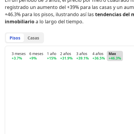
En un período de 5 años
,
el precio por metro cuadrado h
registrado
un aumento del +39% para las casas
y
un aum
+46.3% para los pisos
,
ilustrando así las
tendencias del 
inmobiliario
a lo largo del tiempo.
Pisos
Casas
3 meses
6 meses
1 año
2 años
3 años
4 años
Max
+3.7%
+9%
+15%
+31.9%
+39.1%
+36.5%
+46.3%