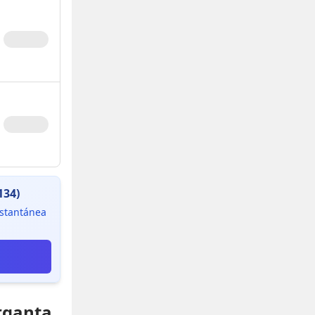
134)
instantánea
rganta