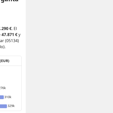
.290 €
. El
e
47.871 €
y
ar (05134)
o).
 (EUR)
276k
310k
329k