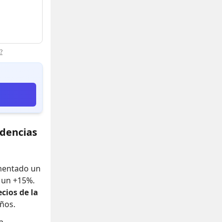
?
ndencias
umentado un
o un +15%
.
ecios de la
años.