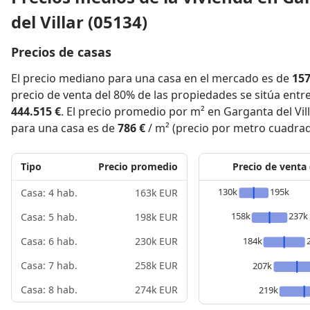
del Villar (05134)
Precios de casas
El precio mediano para una casa en el mercado es de
157
precio de venta del 80% de las propiedades se sitúa entr
444.515 €
. El precio promedio por m² en Garganta del Vill
para una casa es de
786 €
/ m² (precio por metro cuadrad
Tipo
Precio promedio
Precio de venta
130k
195k
Casa: 4 hab.
163k EUR
158k
237k
Casa: 5 hab.
198k EUR
184k
Casa: 6 hab.
230k EUR
Casa: 7 hab.
258k EUR
207k
Casa: 8 hab.
274k EUR
219k