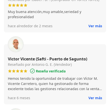
Muy buena atención,muy amable,seriedad y
profesionalidad
hace alrededor de 2 meses
Ver más
Victor Vicente (Safti - Puerto de Sagunto)
Reseñado por Antonio G. E. (Vendedor)
Reseña verificada
Hemos tenido la oportunidad de trabajar con Víctor M.
Vicente Carretero, quien ha gestionado de forma
excelente todas las gestiones relacionadas con la venta
de un chalet en Algar de Palancia, Valencia. Destacamos
hace 6 meses
Ver más
especialmente su profesionalidad y calidad de servicio,
siempre atento a las necesidades del cliente, ofreciendo
información clara, honesta y bien fundamentada en