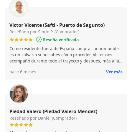
cada momento del proceso. Su experiencia en el
mercado inmobiliario de Valencia se hace patente tanto
en el conocimiento de las zonas y precios como en el
asesoramiento sobre trámites y documentación
Victor Vicente (Safti - Puerto de Sagunto)
necesaria. La comunicación con él ha sido siempre
Reseñado por Sindo P. (Comprador)
rápida y efectiva, respondiendo con agilidad a llamadas,
Reseña verificada
correos y mensajes, y manteniéndonos puntualmente
Como residente fuera de España comprar un inmueble
informados de cada novedad. Esta disponibilidad y
es un calvario si no sabes cómo proceder. Víctor nos
cercanía han generado un alto grado de confianza y han
acompañó durante todo el trayecto y después, más allá
facilitado enormemente la toma de decisiones.
de lo habitual. Y aún hoy, un año después, si tengo
hace 6 meses
Ver más
alguna pega aun puedo pedirle ayuda. Victor es una
persona súper maja es de diez como se suele decir!!!
Piedad Valero (Piedad Valero Mendez)
Reseñado por Daniel (Comprador)