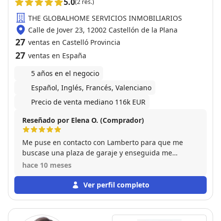
5.0
(2 res.)
THE GLOBALHOME SERVICIOS INMOBILIARIOS
Calle de Jover 23, 12002 Castellón de la Plana
27
ventas en Castelló Provincia
27
ventas en España
5 años en el negocio
Español, Inglés, Francés, Valenciano
Precio de venta mediano 116k EUR
Reseñado por Elena O. (Comprador)
Me puse en contacto con Lamberto para que me
buscase una plaza de garaje y enseguida me
presentó varias opciones, obteniendo finalmente dos
hace 10 meses
plazas de garaje y sin preocuparme del papeleo, ya
que él se hizo cargo de todo. Muy contenta con el
Ver perfil completo
trato y la gestión.