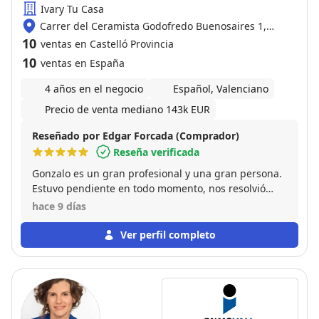
Ivary Tu Casa
Carrer del Ceramista Godofredo Buenosaires 1,
12005 Castelló de la Plana
10
ventas en Castelló Provincia
10
ventas en España
4 años en el negocio
Español, Valenciano
Precio de venta mediano 143k EUR
Reseñado por Edgar Forcada (Comprador)
Reseña verificada
Gonzalo es un gran profesional y una gran persona.
Estuvo pendiente en todo momento, nos resolvió
todas nuestras dudas y nos ayudó con la compra del
hace 9 días
piso. Han sido todo facilidades, estamos encantados!
Ver perfil completo