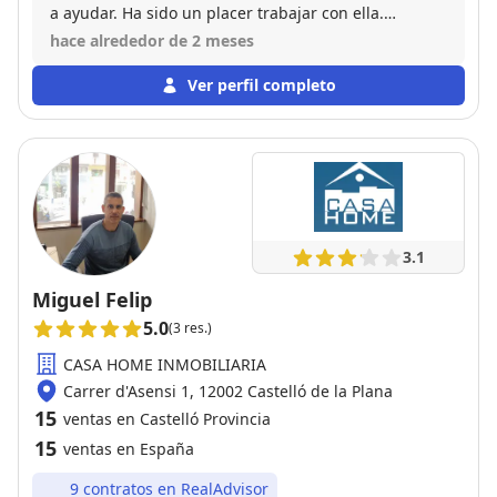
a ayudar. Ha sido un placer trabajar con ella.
¡Totalmente recomendable!
hace alrededor de 2 meses
Ver perfil completo
3.1
Miguel Felip
5.0
(3 res.)
CASA HOME INMOBILIARIA
Carrer d'Asensi 1, 12002 Castelló de la Plana
15
ventas en Castelló Provincia
15
ventas en España
9 contratos en RealAdvisor