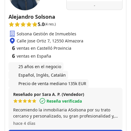
-
Alejandro Solsona
5.0
(4 res.)
Solsona Gestión de Inmuebles
Calle Jose Ortiz 7, 12550 Almazora
6
ventas en Castelló Provincia
6
ventas en España
25 años en el negocio
Español, Inglés, Catalán
Precio de venta mediano 135k EUR
Reseñado por Sara A. P. (Vendedor)
Reseña verificada
Recomiendo la inmobiliaria ASolsona por su trato
cercano y personalizado, su gran profesionalidad y,
especialmente, por la atención al detalle en cada
hace 4 días
paso del proceso. Durante toda la compraventa me