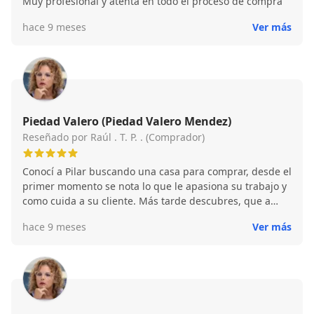
Muy profesional y atenta en todo el proceso de compra
hace 9 meses
Ver más
Piedad Valero (Piedad Valero Mendez)
Reseñado por Raúl . T. P. . (Comprador)
Conocí a Pilar buscando una casa para comprar, desde el
primer momento se nota lo que le apasiona su trabajo y
como cuida a su cliente. Más tarde descubres, que a
parte de una gran profesional es una bellísima persona,
hace 9 meses
Ver más
muy amiga de sus amigos y siempre dispuesta a ayudar
al que se lo pide. Después de comprar la casa hemos
mantenido el contacto y me ha seguido ayudando, es de
los profesionales que te gusta mantener el contacto. Si
me volviera a comprar otra casa, le preguntaría a ella.