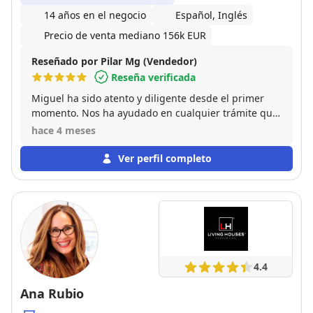
14 años en el negocio
Español, Inglés
Precio de venta mediano 156k EUR
Reseñado por Pilar Mg (Vendedor)
Reseña verificada
Miguel ha sido atento y diligente desde el primer
momento. Nos ha ayudado en cualquier trámite que
no teníamos claro, aconsejandonos en todo
hace 4 meses
momento. Ha sido muy fácil trabajar con el y sin
duda, recomiendo a Miguel para cualquier
Ver perfil completo
transación.
4.4
Ana Rubio