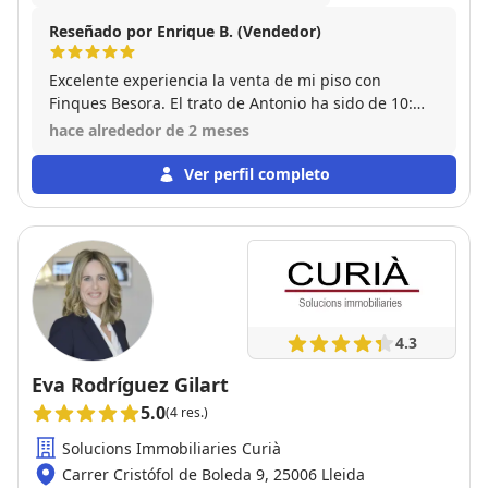
Reseñado por Enrique B. (Vendedor)
Excelente experiencia la venta de mi piso con
Finques Besora. El trato de Antonio ha sido de 10:
muy atento, serio y pendiente de cada detalle desde
hace alrededor de 2 meses
el primer día. Da gusto dar con profesionales así en
el sector inmobiliario. Los recomiendo al 100% sin
Ver perfil completo
dudarlo."
4.3
Eva Rodríguez Gilart
5.0
(4 res.)
Solucions Immobiliaries Curià
Carrer Cristófol de Boleda 9, 25006 Lleida