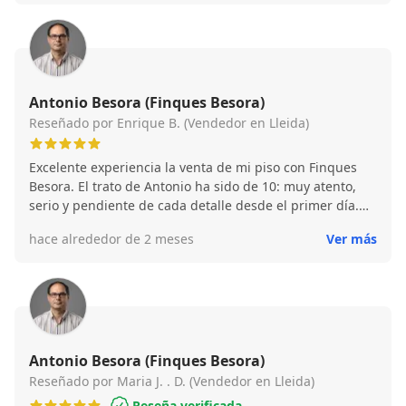
preocupan de verdad por sus clientes y por ofrecer el
mejor servicio. Sin duda, los recomiendo a cualquiera
que esté buscando comprar una vivienda. ¡Muchas
gracias por ayudarme a cumplir este gran sueño!
Antonio Besora (Finques Besora)
Reseñado por Enrique B. (Vendedor en Lleida)
Excelente experiencia la venta de mi piso con Finques
Besora. El trato de Antonio ha sido de 10: muy atento,
serio y pendiente de cada detalle desde el primer día.
Da gusto dar con profesionales así en el sector
hace alrededor de 2 meses
Ver más
inmobiliario. Los recomiendo al 100% sin dudarlo."
Antonio Besora (Finques Besora)
Reseñado por Maria J. . D. (Vendedor en Lleida)
Reseña verificada