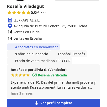
Rosalía Viladegut
5.0
(4 res.)
ILERKAPITAL S.L.
Avinguda de I'Estudi General 25, 25001 Lleida
14
ventas en Lleida
14
ventas en España
4 contratos en RealAdvisor
9 años en el negocio
Español, Francés
Precio de venta mediano 133k EUR
Reseñado por Silvia G. (Vendedor)
Reseña verificada
Experiència de 10. Des del primer dia molt propera y
atenta amb l’assessorament. La venta es va dur a
terme amb rapidesa i molt professional. És molt fàcil
hace 3 meses
tractar amb ella i fer els tràmits i gestions
corresponents. Sense dubte, repetiria.
Ver perfil completo