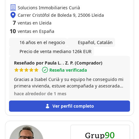
Solucions Immobiliaries Curià
Carrer Cristófol de Boleda 9, 25006 Lleida
7
ventas en Lleida
10
ventas en España
16 años en el negocio
Español, Catalán
Precio de venta mediano 126k EUR
Reseñado por Paula L. . Z. P. (Comprador)
Reseña verificada
Gracias a Isabel Curià y su equipo he conseguido mi
primera vivienda, estuve acompañada y asesorada
en cada paso. Gracias a su dedicación y
hace alrededor de 1 mes
profesionalidad todo fue mucho más sencillo y pude
encontrar la vivienda que buscaba con total
Ver perfil completo
confianza. Se nota que se preocupan de verdad por
sus clientes y por ofrecer el mejor servicio. Sin duda,
los recomiendo a cualquiera que esté buscando
comprar una vivienda. ¡Muchas gracias por
ayudarme a cumplir este gran sueño!