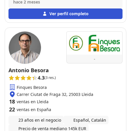
servicios en un futuro no dudaremos en
hace 2 meses
encargárselo. Gracias por todo Rafa
Ver perfil completo
-
Antonio Besora
4.3
(3 res.)
Finques Besora
Carrer Ciutat de Fraga 32, 25003 Lleida
18
ventas en Lleida
22
ventas en España
23 años en el negocio
Español, Catalán
Precio de venta mediano 145k EUR