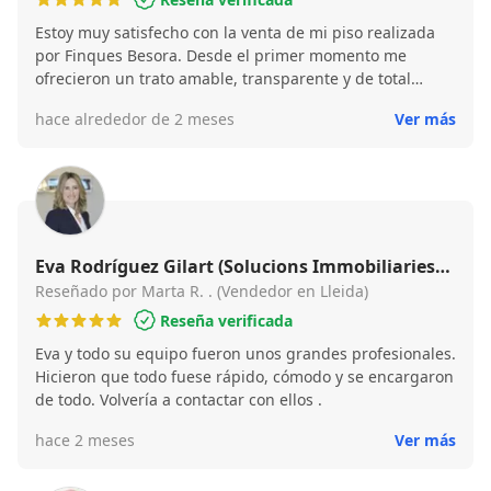
Estoy muy satisfecho con la venta de mi piso realizada
por Finques Besora. Desde el primer momento me
ofrecieron un trato amable, transparente y de total
confianza. Se encargaron de todo y el proceso fue rápido
hace alrededor de 2 meses
Ver más
y sin complicaciones. Una experiencia excelente.
Eva Rodríguez Gilart (Solucions Immobiliaries
Curià)
Reseñado por Marta R. . (Vendedor en Lleida)
Reseña verificada
Eva y todo su equipo fueron unos grandes profesionales.
Hicieron que todo fuese rápido, cómodo y se encargaron
de todo. Volvería a contactar con ellos .
hace 2 meses
Ver más