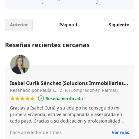
Anterior
Página 1
Siguiente
Reseñas recientes cercanas
Isabel Curià Sánchez (Solucions Immobiliaries
Curià)
Reseñado por Paula L. . Z. P. (Comprador en Raïmat)
Reseña verificada
Gracias a Isabel Curià y su equipo he conseguido mi
primera vivienda, estuve acompañada y asesorada en
cada paso. Gracias a su dedicación y profesionalidad
todo fue mucho más sencillo y pude encontrar la
hace alrededor de 1 mes
Ver más
vivienda que buscaba con total confianza. Se nota que se