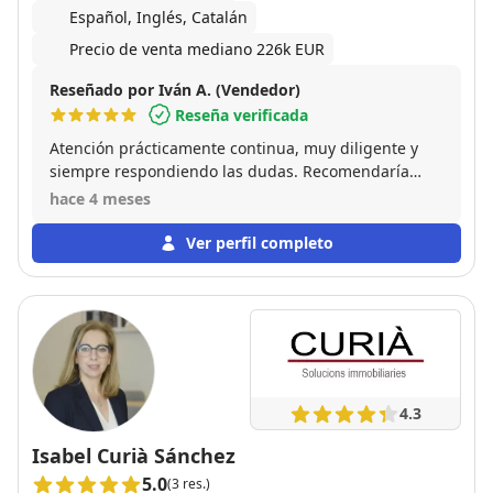
Español, Inglés, Catalán
Precio de venta mediano 226k EUR
Reseñado por Iván A. (Vendedor)
Reseña verificada
Atención prácticamente continua, muy diligente y
siempre respondiendo las dudas. Recomendaría
esta agencia, y a esta agente, al 100%
hace 4 meses
Ver perfil completo
4.3
Isabel Curià Sánchez
5.0
(3 res.)