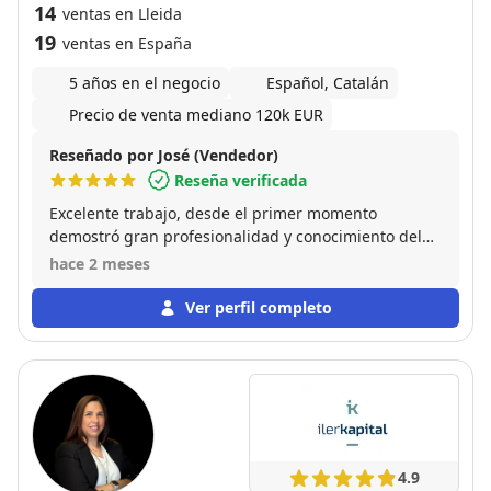
14
ventas en Lleida
19
ventas en España
5 años en el negocio
Español, Catalán
Precio de venta mediano 120k EUR
Reseñado por José (Vendedor)
Reseña verificada
Excelente trabajo, desde el primer momento
demostró gran profesionalidad y conocimiento del
mercado, una comunicación clara y rápida y una
hace 2 meses
gestión muy eficiente en todo momento, fue una
experiencia muy positiva. Recomiendo plenamente
Ver perfil completo
sus servicios
4.9