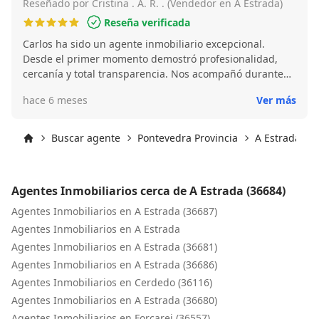
Reseñado por Cristina . Á. R. . (Vendedor en A Estrada)
Reseña verificada
Carlos ha sido un agente inmobiliario excepcional.
Desde el primer momento demostró profesionalidad,
cercanía y total transparencia. Nos acompañó durante
todo el proceso de venta de nuestra casa, resolviendo
hace 6 meses
Ver más
cada duda y gestionando todo con eficacia y
tranquilidad. Gracias a su implicación y experiencia, la
venta fue mucho más fácil de lo que imaginábamos.
Buscar agente
Pontevedra Provincia
A Estrada
Siempre disponible, atento a cada detalle y
Inicio
transmitiendo mucha confianza. Sin duda lo recomiendo
al 100%. ¡Gracias por todo, Carlos!
Agentes Inmobiliarios cerca de A Estrada (36684)
Agentes Inmobiliarios en A Estrada (36687)
Agentes Inmobiliarios en A Estrada
Agentes Inmobiliarios en A Estrada (36681)
Agentes Inmobiliarios en A Estrada (36686)
Agentes Inmobiliarios en Cerdedo (36116)
Agentes Inmobiliarios en A Estrada (36680)
Agentes Inmobiliarios en Forcarei (36557)