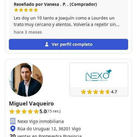
Reseñado por Vanesa . P. . (Comprador)
Les doy un 10 tanto a Joaquín como a Lourdes un
trato muy cercano y atentos. Volvería a repetir sin
dudarlo excelentes profesionales.
hace 3 meses
Ver perfil completo
4.7
Miguel Vaqueiro
5.0
(15 res.)
Nexo Vigo inmobiliaria
Rúa do Uruguai 12, 36201 Vigo
20
ventas en Pontevedra Provincia