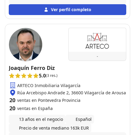
durante todo el proceso de venta de nuestra casa,
resolviendo cada duda y gestionando todo con
Ver perfil completo
eficacia y tranquilidad. Gracias a su implicación y
experiencia, la venta fue mucho más fácil de lo que
imaginábamos. Siempre disponible, atento a cada
detalle y transmitiendo mucha confianza. Sin duda lo
recomiendo al 100%. ¡Gracias por todo, Carlos!
-
Joaquín Ferro Diz
5.0
(3 res.)
ARTECO Inmobiliaria Vilagarcía
Rúa Arcebispo Andrade 2, 36600 Vilagarcía de Arousa
20
ventas en Pontevedra Provincia
20
ventas en España
13 años en el negocio
Español
Precio de venta mediano 163k EUR