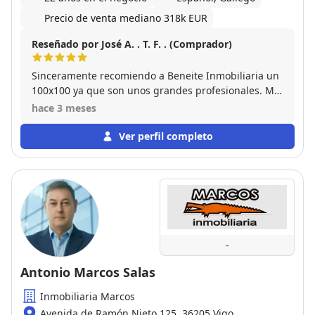
Precio de venta mediano 318k EUR
Reseñado por José A. . T. F. . (Comprador)
Sinceramente recomiendo a Beneite Inmobiliaria un
100x100 ya que son unos grandes profesionales. Me
han asesorado perfectamente en todo el proceso de
hace 3 meses
la compra del inmueble. Muchísimas gracias
Ver perfil completo
-
Antonio Marcos Salas
Inmobiliaria Marcos
Avenida de Ramón Nieto 125, 36205 Vigo