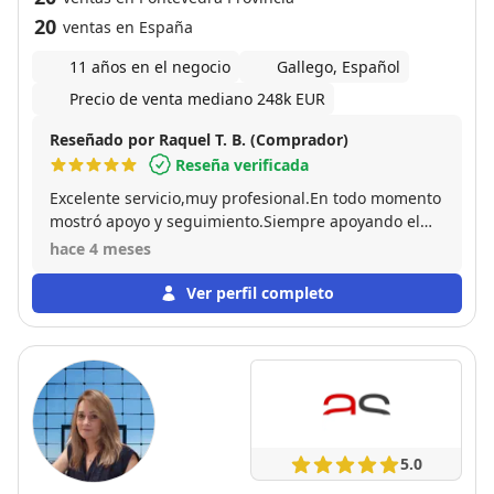
20
ventas en España
11 años en el negocio
Gallego, Español
Precio de venta mediano 248k EUR
Reseñado por Raquel T. B. (Comprador)
Reseña verificada
Excelente servicio,muy profesional.En todo momento
mostró apoyo y seguimiento.Siempre apoyando el
proceso de compra tanto con el vendedor como
hace 4 meses
comprador.Recomiendo sus servicios.
Ver perfil completo
5.0