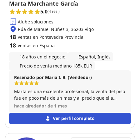
Marta Marchante García
5.0
(4 res.)
Alube soluciones
Rúa de Manuel Núñez 3, 36203 Vigo
18
ventas en Pontevedra Provincia
18
ventas en España
18 años en el negocio
Español, Inglés
Precio de venta mediano 185k EUR
Reseñado por Maria I. B. (Vendedor)
Marta es una excelente profesional, la venta del piso
fue en poco más de un mes y al precio que ella
aconsejo,muy agradecida por su trato y cercanía.
hace alrededor de 1 mes
Ver perfil completo