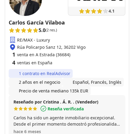
4.1
Carlos García Vilaboa
5.0
(2 res.)
RE/MAX - Luxury
Rúa Policarpo Sanz 12, 36202 Vigo
1
venta en A Estrada (36684)
4
ventas en España
1 contrato en RealAdvisor
2 años en el negocio
Español, Francés, Inglés
Precio de venta mediano 135k EUR
Reseñado por Cristina . Á. R. . (Vendedor)
Reseña verificada
Carlos ha sido un agente inmobiliario excepcional.
Desde el primer momento demostró profesionalidad,
cercanía y total transparencia. Nos acompañó
hace 6 meses