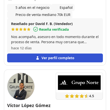
5 años en el negocio
Español
Precio de venta mediano 70k EUR
Reseñado por David F. B. (Vendedor)
Reseña verificada
Nos acompaño, asesoro en todo momento durante el
proceso de venta. Persona muy cercana que
entiende y se adapta a las necesidades de cada
hace 12 días
cliente. Me vendio la propiedad en menos de un
mes. Para mi, un 10 tanto como profesional como
Ver perfil completo
persona.
4.5
Víctor López Gómez