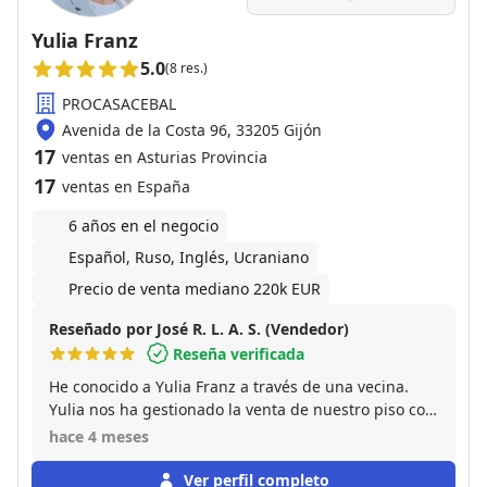
Yulia Franz
5.0
(8 res.)
PROCASACEBAL
Avenida de la Costa 96, 33205 Gijón
17
ventas en Asturias Provincia
17
ventas en España
6 años en el negocio
Español, Ruso, Inglés, Ucraniano
Precio de venta mediano 220k EUR
Reseñado por José R. L. A. S. (Vendedor)
Reseña verificada
He conocido a Yulia Franz a través de una vecina.
Yulia nos ha gestionado la venta de nuestro piso con
la mayor profesionalidad, interés, responsabilidad y
hace 4 meses
seriedad. Ya que estoy en el extranjero la venta
precisó bastante más gestiones que una venta
Ver perfil completo