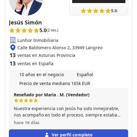
5.0
Jesús Simón
5.0
(2 res.)
Lunhor Inmobiliaria
Calle Baldomero Alonso 2, 33949 Langreo
13
ventas en Asturias Provincia
13
ventas en España
10 años en el negocio
Español
Precio de venta mediano 165k EUR
Reseñado por Maria . M. (Vendedor)
Nuestra experiencia con Jesús ha sido inmejorable,
nos acompaño en todo el proceso, siempre estaba
disponible para cualquier duda y en la primera visita
hace 16 días
al inmueble se cerro la venta. Un profesional con
todas las letras. Muy agradecidos por todo. Volvería
Ver perfil completo