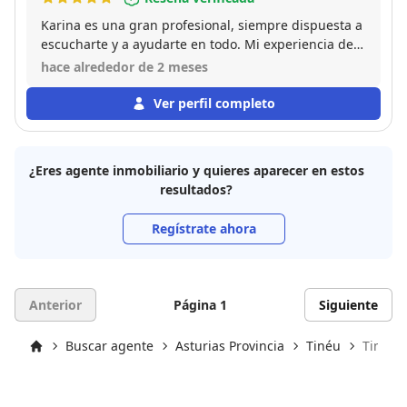
Karina es una gran profesional, siempre dispuesta a
escucharte y a ayudarte en todo. Mi experiencia de
venta de piso con ella ha sido excelente. Altamente
hace alrededor de 2 meses
recomendable!
Ver perfil completo
¿Eres agente inmobiliario y quieres aparecer en estos
resultados?
Regístrate ahora
Anterior
Página 1
Siguiente
Buscar agente
Asturias Provincia
Tinéu
Tineo (
Inicio