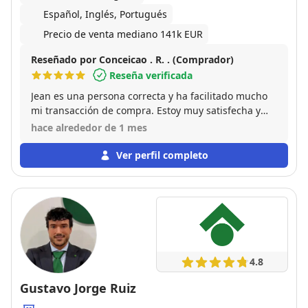
Español, Inglés, Portugués
Precio de venta mediano 141k EUR
Reseñado por Conceicao . R. . (Comprador)
Reseña verificada
Jean es una persona correcta y ha facilitado mucho
mi transacción de compra. Estoy muy satisfecha y
recomiendo a este gran profesional.
hace alrededor de 1 mes
Ver perfil completo
4.8
Gustavo Jorge Ruiz