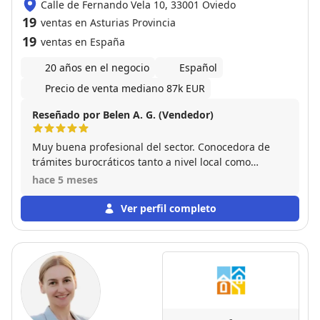
Calle de Fernando Vela 10, 33001 Oviedo
19
ventas en Asturias Provincia
19
ventas en España
20 años en el negocio
Español
Precio de venta mediano 87k EUR
Reseñado por Belen A. G. (Vendedor)
Muy buena profesional del sector. Conocedora de
trámites burocráticos tanto a nivel local como
provincial o estatal. Y siempre disponible tanto para
hace 5 meses
mí como vendedor ,como para mí comprador Con
ella me despreocupe de la venta pues todo lo
Ver perfil completo
gestiono ella
-