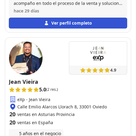
acompaño en todo el proceso de la venta y solucionó
todos los problemas que surgieron durante la
hace 29 días
misma tanto a nosotros como a los compradores. Sin
duda volvería a confiar en sus servicios en todas las
Ver perfil completo
ocasiones.
4.9
Jean Vieira
5.0
(2 res.)
eXp - Jean Vieira
Calle Emilio Alarcos Llorach 8, 33001 Oviedo
20
ventas en Asturias Provincia
20
ventas en España
5 años en el negocio