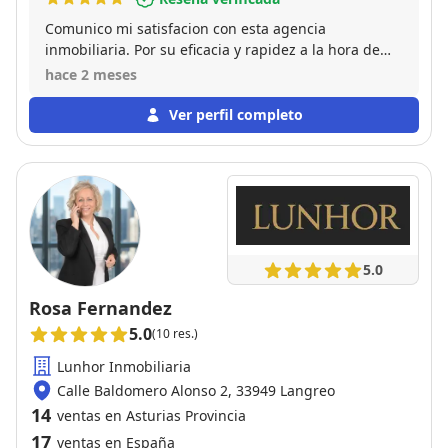
Comunico mi satisfacion con esta agencia
inmobiliaria. Por su eficacia y rapidez a la hora de
publicar y vender el piso que tenia en propiedad.
hace 2 meses
Por otro lado las gracias a su comercial Placido, por
tenerme al tanto de todo en cada momento y
Ver perfil completo
hacerme las cosas mas faciles. Por lo tanto
recomiendo esta agencia a todo el que desee hacer
publicación de una venta.
5.0
Rosa Fernandez
5.0
(10 res.)
Lunhor Inmobiliaria
Calle Baldomero Alonso 2, 33949 Langreo
14
ventas en Asturias Provincia
17
ventas en España