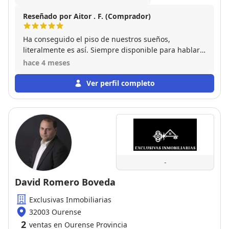
Reseñado por Aitor . F. (Comprador)
Ha conseguido el piso de nuestros sueños,
literalmente es así. Siempre disponible para hablar
con ella y buscando soluciones a los problemas para
hace 4 meses
poder llegar a buenos acuerdos con el vendedor y
poder conseguir un pisazo a buen precio.
Ver perfil completo
-
David Romero Boveda
Exclusivas Inmobiliarias
32003 Ourense
2
ventas en Ourense Provincia