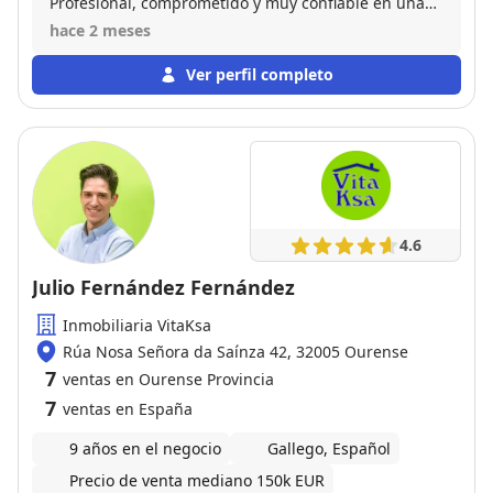
Profesional, comprometido y muy confiable en una
de las transacciones más importantes que he hecho
hace 2 meses
hasta ahora. Ha sido atento, accesible y claro en su
comunicación, creando un ambiente de calma y gran
Ver perfil completo
confianza durante todo el proceso. Es evidente que
tiene una amplia experiencia y se preocupa
genuinamente tanto por vendedores como por
compradores. Me he sentido bien atendida desde el
principio hasta el final y recomiendo ampliamente a
Francisco a quienes busquen un agente inmobiliario
experto y comprometido
4.6
Julio Fernández Fernández
Inmobiliaria VitaKsa
Rúa Nosa Señora da Saínza 42, 32005 Ourense
7
ventas en Ourense Provincia
7
ventas en España
9 años en el negocio
Gallego, Español
Precio de venta mediano 150k EUR