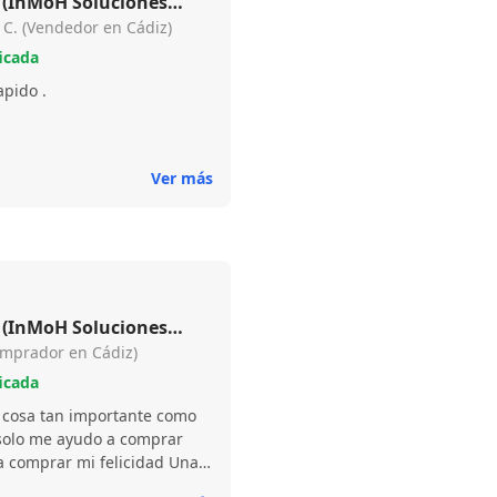
(InMoH Soluciones
ias)
 C. (Vendedor en Cádiz)
icada
pido .
Ver más
(InMoH Soluciones
ias)
omprador en Cádiz)
icada
 cosa tan importante como
 solo me ayudo a comprar
a comprar mi felicidad Una
ional como nadie y súper