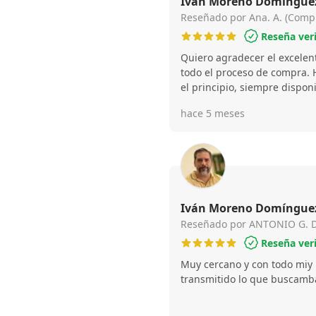
Iván Moreno Domínguez
Inmobiliarias e Hipoteca
Reseñado por Ana. A. (Comp
Reseña ver
Quiero agradecer el excelen
todo el proceso de compra. 
el principio, siempre dispon
duda y acompañándome en c
hace 5 meses
profesionalidad. Ha hecho q
mucho más fácil y tranquilo
muchísimo en un momento as
cualquier persona que esté
vivienda.
Iván Moreno Domínguez
Inmobiliarias e Hipoteca
Reseñado por ANTONIO G. D.
Reseña ver
Muy cercano y con todo miy 
transmitido lo que buscamba