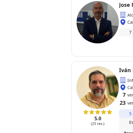
Jose
Al
Ca
7
Iván
In
Ca
7
ve
23
ve
5
5.0
E
(25 res.)