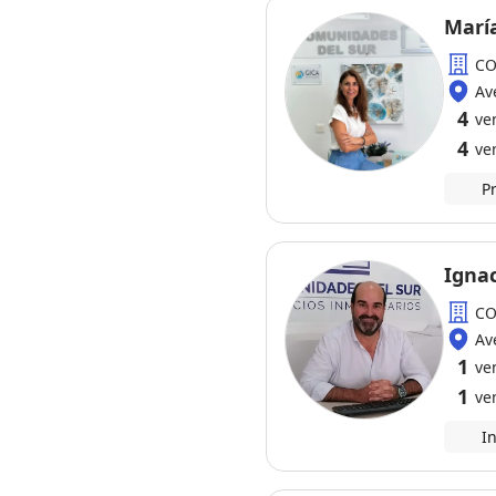
CO
Av
4
ve
4
ve
P
Ignac
CO
Av
1
ve
1
ve
I