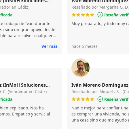
 (InMoH Soluciones
Iván Moreno Domínguez 
rias)
rador en Cádiz)
Inmobiliarias e Hipotecar
Reseñado por Margarita G. D.
ificada
Reseña verif
te trabajo de Iván durante
Muy preparado, y todo muy ra
Ha sido un gran apoyo desde
ible para resolver cualquier
ada paso con cercanía y
Ver más
hace 5 meses
ue todo el proceso fuera
, algo que se agradece
í. Sin duda, lo recomiendo a
 buscando comprar una
 (InMoH Soluciones
Iván Moreno Domínguez 
rias)
 C. (Vendedor en Cádiz)
Inmobiliarias e Hipotecar
Reseñado por Miguel . F. . (C
ificada
Reseña verif
bien explicado. Nos ha
Nadie mejor para confiar una
mos. Empatico y servicial
es comprar una vivienda, no
una casa sino que me ayudo 
maravilla de persona, profes