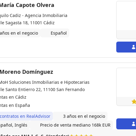
 María Capote Olvera
quilo Cadiz - Agencia Inmobiliaria
lle Sagasta 18, 11001 Cádiz
 años en el negocio
Español
 Moreno Domínguez
MoH Soluciones Inmobiliarias e Hipotecarias
lle Santo Entierro 22, 11100 San Fernando
ntas en Cádiz
ntas en España
 contratos en RealAdvisor
3 años en el negocio
spañol, Inglés
Precio de venta mediano 168k EUR