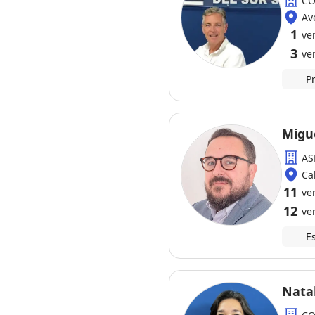
CO
Av
1
ve
3
ve
P
Migu
AS
Ca
11
ve
12
ve
E