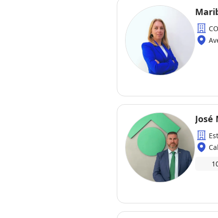
CO
Av
José
Es
Ca
1