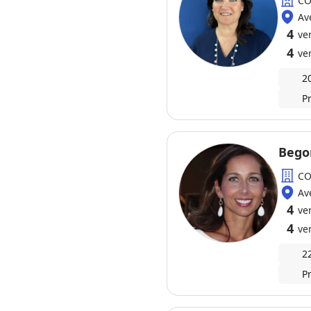
CO
Av
4
ve
4
ve
2
P
Bego
CO
Av
4
ve
4
ve
2
P