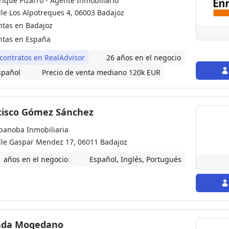
rique Pizarro - Agente Inmobiliario
lle Los Alpotreques 4, 06003 Badajoz
ntas en Badajoz
ntas en España
 contratos en RealAdvisor
26 años en el negocio
spañol
Precio de venta mediano 120k EUR
cisco Gómez Sánchez
banoba Inmobiliaria
lle Gaspar Mendez 17, 06011 Badajoz
1 años en el negocio
Español, Inglés, Portugués
nda Mogedano