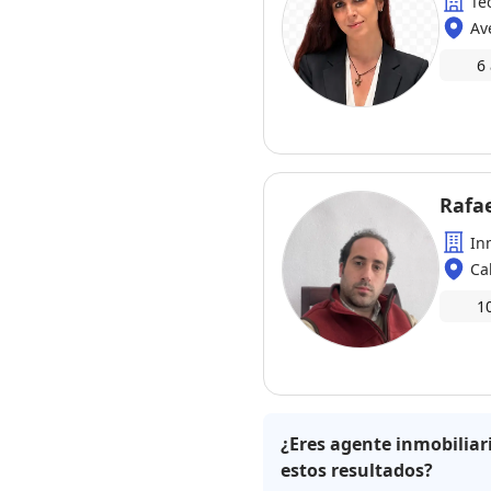
Te
Av
6
Rafa
In
Ca
1
¿Eres agente inmobiliar
estos resultados?