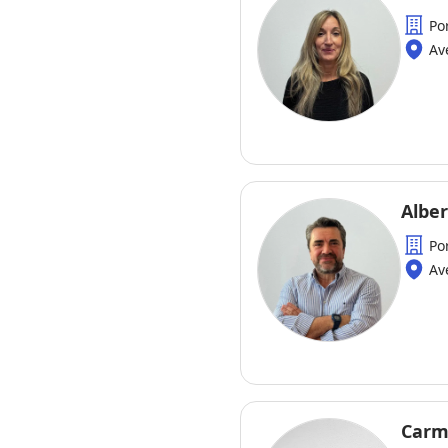
Po
Av
Albe
Po
Av
Carm