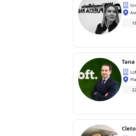
In
Av
1
Tana
Lo
Pl
2
Clet