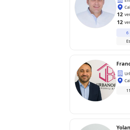
En
Ca
12
ve
12
ve
6
E
Fran
Ur
Ca
1
Yola