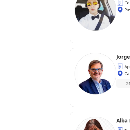
Ce
Pa
Jorg
Ap
Ca
2