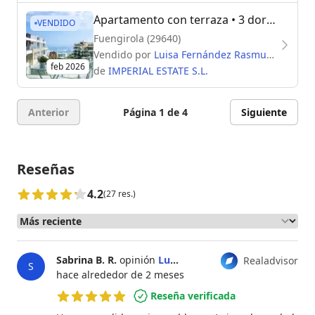
Apartamento con terraza
• 3 dormitorios
VENDIDO
Fuengirola (29640)
Vendido por
Luisa Fernández Rasmussen
feb 2026
de
IMPERIAL ESTATE S.L.
Anterior
Página 1 de 4
Siguiente
Reseñas
4.2
(27 res.)
Sabrina B. R.
opinión
Luisa Fernández Rasmussen
Realadvisor
S
hace alrededor de 2 meses
Reseña verificada
5 de 5 estrellas