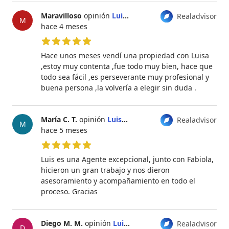
Maravilloso
opinión
Luisa Fernández Rasmussen
Realadvisor
M
hace 4 meses
5 de 5 estrellas
Hace unos meses vendí una propiedad con Luisa
,estoy muy contenta ,fue todo muy bien, hace que
todo sea fácil ,es perseverante muy profesional y
buena persona ,la volvería a elegir sin duda .
María C. T.
opinión
Luisa Fernández Rasmussen
Realadvisor
M
hace 5 meses
5 de 5 estrellas
Luis es una Agente excepcional, junto con Fabiola,
hicieron un gran trabajo y nos dieron
asesoramiento y acompañamiento en todo el
proceso. Gracias
Diego M. M.
opinión
Luisa Fernández Rasmussen
Realadvisor
D