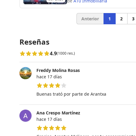
de
A10 Inmobiliaria
Anterior
1
2
3
Reseñas
4.9
(1000 res.)
Freddy Molina Rosas
hace 17 días
4 de 5 estrellas
Buenas trató por parte de Arantxa
Ana Crespo Martínez
hace 17 días
5 de 5 estrellas