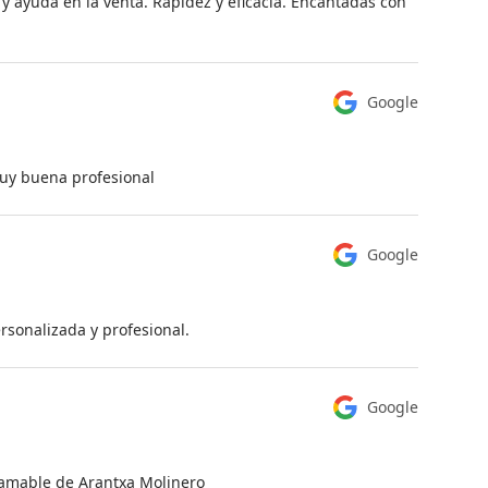
y ayuda en la venta. Rapidez y eficacia. Encantadas con
Google
 muy buena profesional
Google
sonalizada y profesional.
Google
 amable de Arantxa Molinero