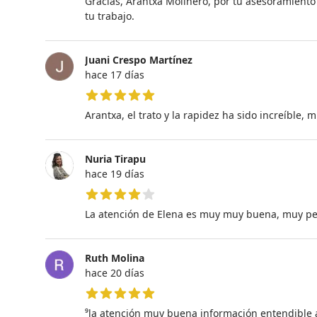
Gracias, Arantxa Molinero, por tu asesoramiento 
tu trabajo.
Juani Crespo Martínez
hace 17 días
5 de 5 estrellas
Arantxa, el trato y la rapidez ha sido increíble,
Nuria Tirapu
hace 19 días
4 de 5 estrellas
La atención de Elena es muy muy buena, muy per
Ruth Molina
hace 20 días
5 de 5 estrellas
⁹la atención muy buena información entendible