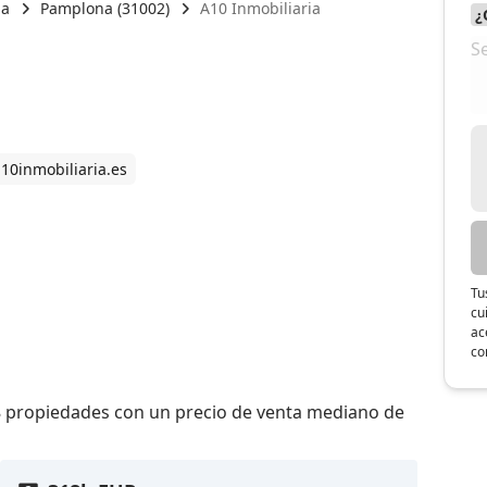
na
Pamplona (31002)
A10 Inmobiliaria
10inmobiliaria.es
Tu
cu
ac
co
48 propiedades con un precio de venta mediano de