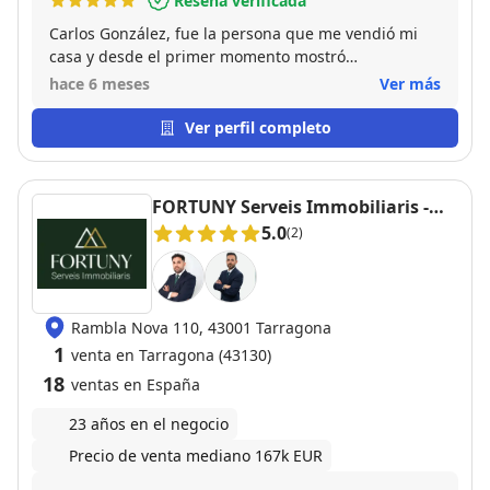
Reseña verificada
Carlos González, fue la persona que me vendió mi
casa y desde el primer momento mostró
profesionalismo, transparencia y un trato muy
hace 6 meses
Ver más
amable, siempre estuvo dispuesto a resolver mis
dudas, acompañarme en cada paso del proceso y
Ver perfil completo
asegurarse de que todo saliera bien, me sentí muy
tranquila y bien asesorada durante toda la compra.
Gracias a su compromiso y dedicación, la
FORTUNY Serveis Immobiliaris -
experiencia fue mucho más sencilla y agradable de
Tarragona
5.0
(2)
lo que esperaba estoy completamente satisfecha con
su trabajo y sin duda lo recomiendo
Rambla Nova 110, 43001 Tarragona
1
venta en Tarragona (43130)
18
ventas en España
23 años en el negocio
Precio de venta mediano 167k EUR