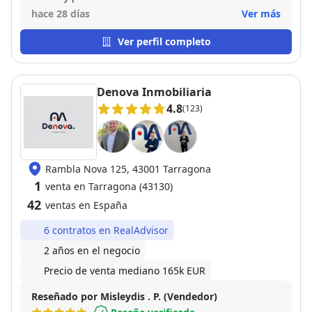
informando constantemente de todas las gestiones
hace 28 días
Ver más
que teniamos que realizar en todo momento En
nuestras preguntas y dudas nos contesto
Ver perfil completo
rapidamente
Denova Inmobiliaria
4.8
(123)
Rambla Nova 125, 43001 Tarragona
1
venta en Tarragona (43130)
42
ventas en España
6 contratos en RealAdvisor
2 años en el negocio
Precio de venta mediano 165k EUR
Reseñado por Misleydis . P. (Vendedor)