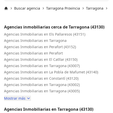
lo explicaba. Problema que salia solución que daba. Muy
pendiente de que todo este bien hecho. En fin lo
Buscar agencia
Tarragona Provincia
Tarragona
T
recomiendo al 100% y que decir de Gisela, un equipo
Inicio
perfecto. En fin lo que me queda claro es que FINQUES
IMPERIAL en Tarragona es una inmobiliaria de
Agencias inmobiliarias cerca de Tarragona (43130)
confuanza y Sergi un profesional transparente. Gracias.
Agencias Inmobiliarias en Els Pallaresos (43151)
Agencias Inmobiliarias en Tarragona
Agencias Inmobiliarias en Perafort (43152)
Agencias Inmobiliarias en Perafort
Agencias Inmobiliarias en El Catllar (43150)
Agencias Inmobiliarias en Tarragona (43007)
Agencias Inmobiliarias en La Pobla de Mafumet (43140)
Agencias Inmobiliarias en Constantí (43120)
Agencias Inmobiliarias en Tarragona (43002)
Agencias Inmobiliarias en Tarragona (43005)
Mostrar más
Agencias Inmobiliarias en Tarragona (43130)