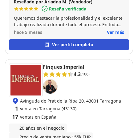
Reseñado por Ariadna M. (Vendedor)
Reseña verificada
Queremos destacar la profesionalidad y el excelente
trabajo realizado durante todo el proceso. En todo
momento demostró ser una persona organizada,
hace 5 meses
Ver más
eficiente y muy comprometida con su trabajo. Ha
gestionado cada detalle con seriedad y
Ver perfil completo
responsabilidad, manteniéndonos informados y
resolviendo cualquier cuestión con rapidez y
claridad. Sin duda, es un profesional en quien
Finques Imperial
confiar y al que recomendamos totalmente. Muchas
4.3
(106)
gracias por todo el trabajo realizado.
Avinguda de Prat de la Riba 20, 43001 Tarragona
1
venta en Tarragona (43130)
17
ventas en España
20 años en el negocio
Precio de venta mediano 155k EUR