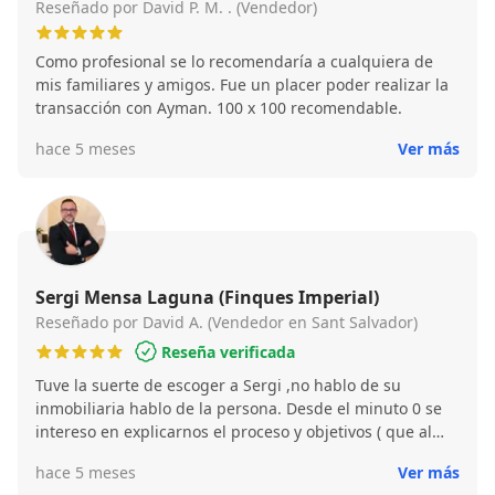
Reseñado por David P. M. . (Vendedor)
Como profesional se lo recomendaría a cualquiera de
mis familiares y amigos. Fue un placer poder realizar la
transacción con Ayman. 100 x 100 recomendable.
hace 5 meses
Ver más
Sergi Mensa Laguna (Finques Imperial)
Reseñado por David A. (Vendedor en Sant Salvador)
Reseña verificada
Tuve la suerte de escoger a Sergi ,no hablo de su
inmobiliaria hablo de la persona. Desde el minuto 0 se
intereso en explicarnos el proceso y objetivos ( que al
poco tiempo vimos que cumplio todo lo pactado). Duda
hace 5 meses
Ver más
que teniamos en cualquier momento amablemente nos