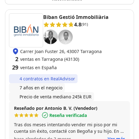
Biban Gestió Immobiliària
4.8
(91)
Carrer Joan Fuster 26, 43007 Tarragona
2
ventas en Tarragona (43130)
29
ventas en España
4 contratos en RealAdvisor
7 años en el negocio
Precio de venta mediano 245k EUR
Reseñado por Antonio B. V. (Vendedor)
Reseña verificada
Tras dos meses intentando vender mi piso por mi
cuenta sin éxito, contacté con Begoña y su hijo. En 1
semana el piso estaba vendido por un precio
hace alrededor de 2 meses
Ver más