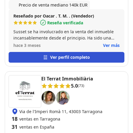
Precio de venta mediano 140k EUR
Reseñado por Oacar . T. M. . (Vendedor)
Reseña verificada
Susset se ha involucrado en la venta del inmueble
incansablemente desde el principio. Ha sido una
venta en la que yo no he tenido que hacer mucho ya
hace 3 meses
Ver más
que ella se ha dedicado por completo. Gracias
Susset.
Ver perfil completo
El Terrat Immobiliària
5.0
(73)
Via de l'Imperi Romà 11, 43003 Tarragona
18
ventas en Tarragona
31
ventas en España