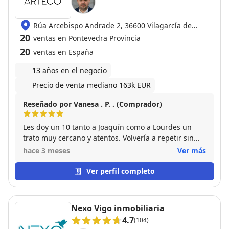
Rúa Arcebispo Andrade 2, 36600 Vilagarcía de
Arousa
20
ventas en Pontevedra Provincia
20
ventas en España
13 años en el negocio
Precio de venta mediano 163k EUR
Reseñado por Vanesa . P. . (Comprador)
Les doy un 10 tanto a Joaquín como a Lourdes un
trato muy cercano y atentos. Volvería a repetir sin
dudarlo excelentes profesionales.
hace 3 meses
Ver más
Ver perfil completo
Nexo Vigo inmobiliaria
4.7
(104)