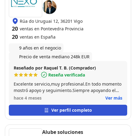
Rúa do Uruguai 12, 36201 Vigo
20
ventas en Pontevedra Provincia
20
ventas en España
9 años en el negocio
Precio de venta mediano 248k EUR
Reseñado por Raquel T. B. (Comprador)
Reseña verificada
Excelente servicio,muy profesional.En todo momento
mostró apoyo y seguimiento.Siempre apoyando el
proceso de compra tanto con el vendedor como
hace 4 meses
Ver más
comprador.Recomiendo sus servicios.
Ver perfil completo
Alube soluciones