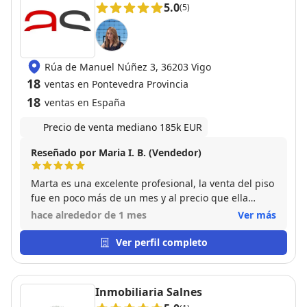
5.0
(5)
Rúa de Manuel Núñez 3, 36203 Vigo
18
ventas en Pontevedra Provincia
18
ventas en España
Precio de venta mediano 185k EUR
Reseñado por Maria I. B. (Vendedor)
Marta es una excelente profesional, la venta del piso
fue en poco más de un mes y al precio que ella
aconsejo,muy agradecida por su trato y cercanía.
hace alrededor de 1 mes
Ver más
Ver perfil completo
Inmobiliaria Salnes