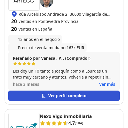
Rúa Arcebispo Andrade 2, 36600 Vilagarcía de
Arousa
20
ventas en Pontevedra Provincia
20
ventas en España
13 años en el negocio
Precio de venta mediano 163k EUR
Reseñado por Vanesa . P. . (Comprador)
Les doy un 10 tanto a Joaquín como a Lourdes un
trato muy cercano y atentos. Volvería a repetir sin
dudarlo excelentes profesionales.
hace 3 meses
Ver más
Ver perfil completo
Nexo Vigo inmobiliaria
4.7
(104)