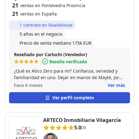
21
ventas en Pontevedra Provincia
21
ventas en España
1 contrato en RealAdvisor
5 años en el negocio
Precio de venta mediano 175k EUR
Reseñado por Carluchi (Vendedor)
Reseña verificada
¿Qué es Atico Zero para mi? Confianza, seriedad y
familiaridad en uno. Dejar en manos de Mayte, Jorge
gestor y Caye a tus propiedades es mimar lo que has
hace 6 meses
Ver más
construido. Aún por encima el valor añadido es que
son una empresa híbrida que te puede asesorar en
Ver perfil completo
todo lo concerniente a interiorismo y gestión. Un 10
sobre 10.
ARTECO Inmobiliaria Vilagarcía
5.0
(3)