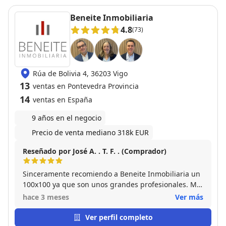
Beneite Inmobiliaria
4.8
(73)
Rúa de Bolivia 4, 36203 Vigo
13
ventas en Pontevedra Provincia
14
ventas en España
9 años en el negocio
Precio de venta mediano 318k EUR
Reseñado por José A. . T. F. . (Comprador)
Sinceramente recomiendo a Beneite Inmobiliaria un
100x100 ya que son unos grandes profesionales. Me
han asesorado perfectamente en todo el proceso de
hace 3 meses
Ver más
la compra del inmueble. Muchísimas gracias
Ver perfil completo