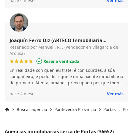
hace 4 meses
Ver más
Joaquín Ferro Diz (ARTECO Inmobiliaria
Vilagarcía )
Reseñado por Manuel . R. . (Vendedor en Vilagarcía de
Arousa)
Reseña verificada
En realidade con quen eu tratei é con Lourdes, a súa
compañeira, e podo dicir que é unha axente inmobiliaria
de primeira. Atenta, amábel, preocupada por que todo
vaia ben... Moi profesional.
hace 4 meses
Ver más
Buscar agencia
Pontevedra Provincia
Portas
Porta
Inicio
Agencias inmobiliarias cerca de Portas (36652)