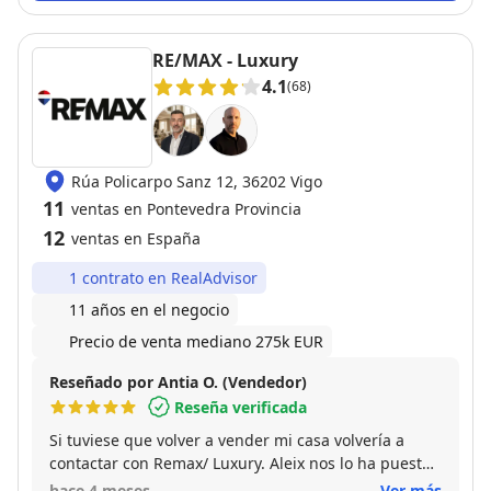
RE/MAX - Luxury
4.1
(68)
Rúa Policarpo Sanz 12, 36202 Vigo
11
ventas en Pontevedra Provincia
12
ventas en España
1 contrato en RealAdvisor
11 años en el negocio
Precio de venta mediano 275k EUR
Reseñado por Antia O. (Vendedor)
Reseña verificada
Si tuviese que volver a vender mi casa volvería a
contactar con Remax/ Luxury. Aleix nos lo ha puesto
todo muy fácil a la hora de acompañarnos en la
hace 4 meses
Ver más