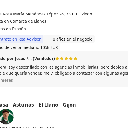
le Rosa María Menéndez López 26, 33011 Oviedo
ta en Comarca de Llanes
tas en España
ntrato en RealAdvisor
8 años en el negocio
io de venta mediano 105k EUR
do por Jesus F. . (Vendedor)
eral soy desconfiado con las agencias inmobiliarias, pero debido a 
le que quería vender, me vi obligado a contactar con algunas agen
on mucho caso, debido a que los locales comerciales son difíciles
 meses
ión.
de el primer momento, no solo me confirmo con hechos su interés, 
ilidades, su paciencia con unos y otros, y su flexibilidad de horar
tró colaborativa ayudándome a resolver cuestiones que me result
sa - Asturias - El Llano - Gijon
 debido a la distancia, y que no formaban parte de su cometido como tal. La v
ado con éxito, y yo ya estoy recomendándola a familiares y a amigo
n le doy la enhorabuena al director de la oficina Remax, por contr
ONAL que dignifica el sector, que otros muchos denostan con sus acciones.