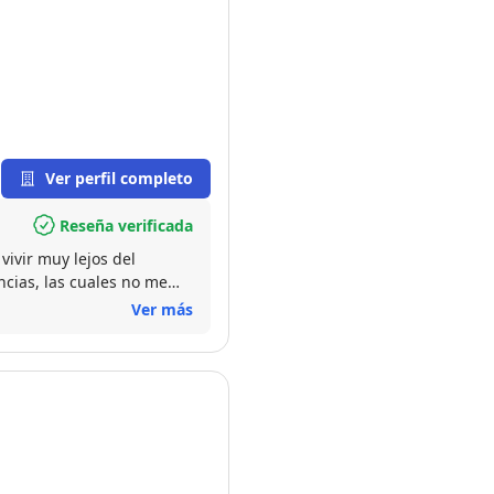
Ver perfil completo
Reseña verificada
vivir muy lejos del
cias, las cuales no me
 de vender en el momento
Ver más
sino su predisposición,
ios 24/7, sino que además,
aban imposibles de
enta se ha
s que quieran vender.
atar a una verdadera
 Enhorabuena