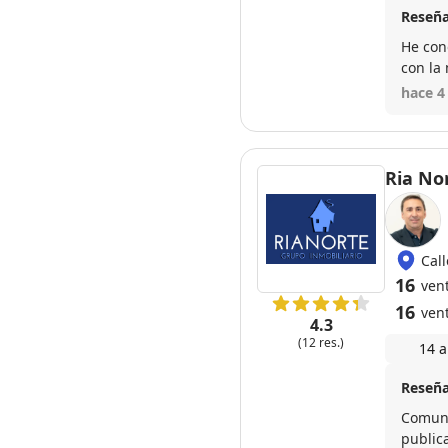
Reseña
He con
con la 
venta 
hace 4
profes
Ria No
Cal
16
vent
16
ven
4.3
(12 res.)
14 a
Reseña
Comunic
publica