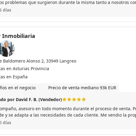
los problemas que surgieron durante la misma tanto a nosotros co
lvería a confiar en sus servicios en todas las ocasiones.
6 días
 Inmobiliaria
le Baldomero Alonso 2, 33949 Langreo
as en Asturias Provincia
tas en España
ños en el negocio
Precio de venta mediano 93k EUR
do por David F. B. (Vendedor)
ompaño, asesoro en todo momento durante el proceso de venta. 
de y se adapta a las necesidades de cada cliente. Me vendio la p
ara mi, un 10 tanto como profesional como persona.
0 días