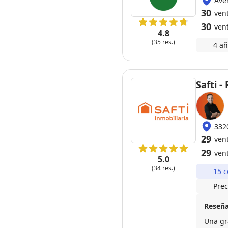
Ave
Lucia,
30
vent
30
ven
4.8
(35 res.)
4 añ
Safti 
332
29
vent
29
ven
5.0
(34 res.)
15 c
Prec
Reseña
Una gr