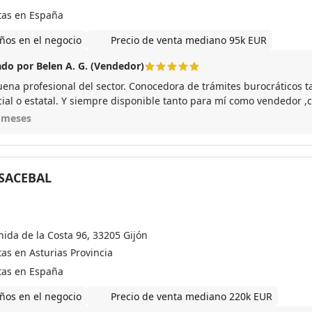
tas en España
ños en el negocio
Precio de venta mediano 95k EUR
do por Belen A. G. (Vendedor)
ena profesional del sector. Conocedora de trámites burocráticos ta
cial o estatal. Y siempre disponible tanto para mí como vendedor
la me despreocupe de la venta pues todo lo gestiono ella
 meses
SACEBAL
nida de la Costa 96, 33205 Gijón
as en Asturias Provincia
tas en España
ños en el negocio
Precio de venta mediano 220k EUR