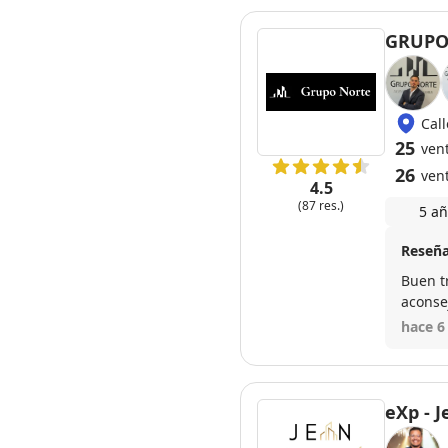
GRUPO
Cal
25
vent
26
ven
4.5
(87 res.)
5 añ
Reseña
Buen t
aconse
hace 6
eXp - J