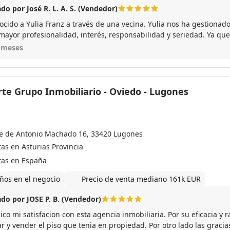
do por José R. L. A. S. (Vendedor)
ocido a Yulia Franz a través de una vecina. Yulia nos ha gestionado
mayor profesionalidad, interés, responsabilidad y seriedad. Ya que 
precisó bastante más gestiones que una venta nacional. Todo ha si
 meses
ionálmente. Puedo recomendar en absoluto a Yulia Franz.
rte Grupo Inmobiliario - Oviedo - Lugones
le de Antonio Machado 16, 33420 Lugones
as en Asturias Provincia
tas en España
ños en el negocio
Precio de venta mediano 161k EUR
do por JOSE P. B. (Vendedor)
o mi satisfacion con esta agencia inmobiliaria. Por su eficacia y r
r y vender el piso que tenia en propiedad. Por otro lado las gracia