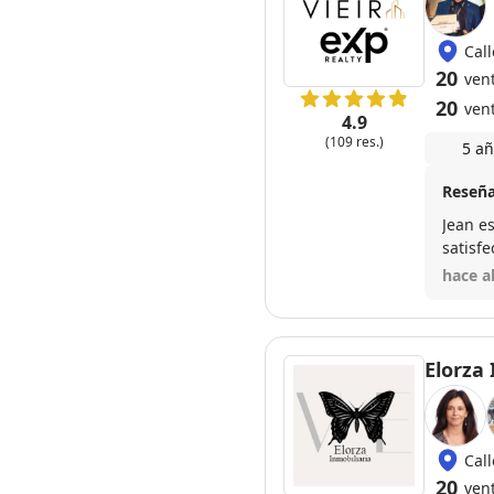
Call
20
vent
20
ven
4.9
(109 res.)
5 añ
Reseña
Jean e
satisf
hace a
Elorza 
Cal
20
vent