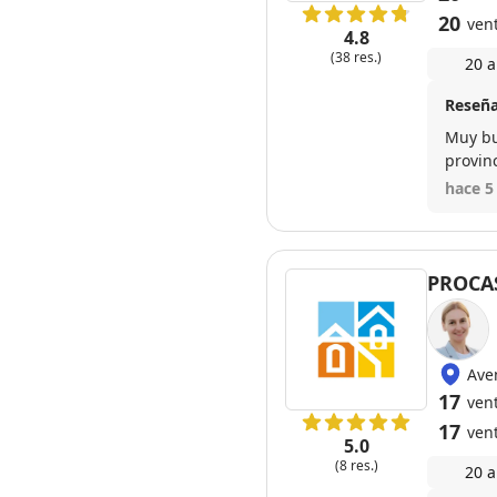
20
ven
4.8
(38 res.)
20 a
Reseña
Muy bu
provin
Con el
hace 5
PROCA
Ave
17
vent
17
ven
5.0
(8 res.)
20 a