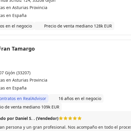
nida Schulz 124, 33208 Gijón
 te estoy y estaré siempre, enormemente agradecido.
as en Asturias Provincia
tas en España
os en el negocio
Precio de venta mediano 128k EUR
- Fran Tamargo
07 Gijón (33207)
as en Asturias Provincia
tas en España
ontratos en RealAdvisor
16 años en el negocio
io de venta mediano 109k EUR
do por Daniel S. . (Vendedor)
an persona y un gran profesional. Nos acompaño en todo el proces