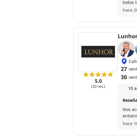
todos 
duda vo
hace 2
Lunhor
Cal
27
vent
30
ven
5.0
(20 res.)
10 a
Reseña
Nos ac
entien
mes. P
hace 1