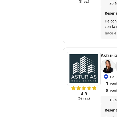
(8 res.)
20 a
Reseña
He con
con la 
venta 
hace 4
profes
Asturia
Call
1
ven
8
ven
4.9
(69 res.)
13 a
Reseña