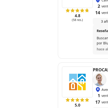
Cal
2
ven
14
ven
4.8
(58 res.)
3 añ
Reseña
Buscan
por Bl
de una
hace a
la par
limita
hacer 
PROCA
Ave
1
ven
17
ven
5.0