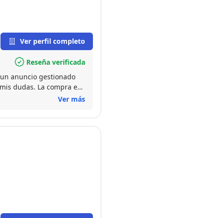
Ver perfil completo
Reseña verificada
ó un anuncio gestionado
 mis dudas. La compra es
do los intereses tanto de
Ver más
b trabajan con un número
ce una forma eficiente de