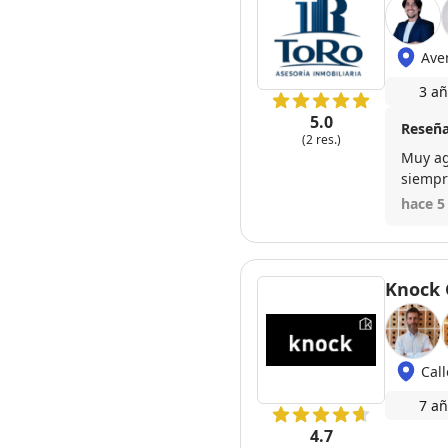
Ave
3 añ
5.0
Reseña
(2 res.)
Muy ag
siempr
rápida
hace 5
trato.
Knock 
Call
7 añ
4.7