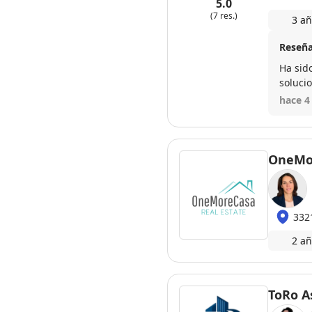
5.0
(7 res.)
3 añ
Reseña
Ha sid
solucio
duda re
hace 4
OneMo
332
2 añ
ToRo A