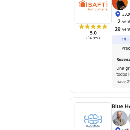
332
2
ven
29
ven
5.0
(34 res.)
15 c
Prec
Reseña
Una gr
todos 
duda vo
hace 2
Blue H