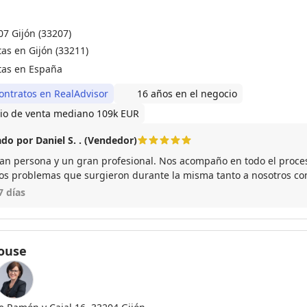
07 Gijón (33207)
tas en Gijón (33211)
tas en España
ontratos en RealAdvisor
16 años en el negocio
io de venta mediano 109k EUR
do por Daniel S. . (Vendedor)
an persona y un gran profesional. Nos acompaño en todo el proces
los problemas que surgieron durante la misma tanto a nosotros co
lvería a confiar en sus servicios en todas las ocasiones.
7 días
ouse