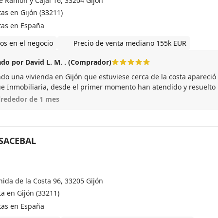
le Ramón y Cajal 16, 33204 Gijón
tas en Gijón (33211)
tas en España
os en el negocio
Precio de venta mediano 155k EUR
do por David L. M. . (Comprador)
do una vivienda en Gijón que estuviese cerca de la costa apareci
ue Inmobiliaria, desde el primer momento han atendido y resuelto
 vivienda en nuda propiedad, y desde mi punto de vista han atendi
lrededor de 1 mes
te vendedora como de la compradora. Por lo que he visto en su we
do de viviendas al mismo tiempo y eso facilita mucho todo, me pare
este tipo de operaciones. Los recomiendo.
SACEBAL
nida de la Costa 96, 33205 Gijón
ta en Gijón (33211)
tas en España