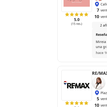
Call
7
ven
10
ven
5.0
(15 res.)
2 añ
Reseña
Mireia nos guío y nos
una gr
hace 1
RE/MAX
Pla
5
ven
10
ven