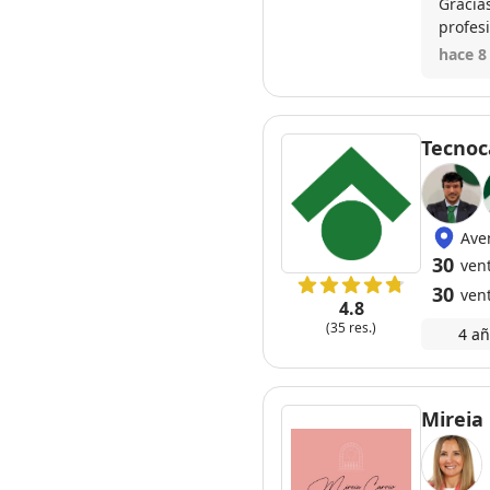
Gracia
profesi
contro
hace 8
Tecnoca
Ave
30
ven
30
ven
4.8
(35 res.)
4 añ
Mireia 