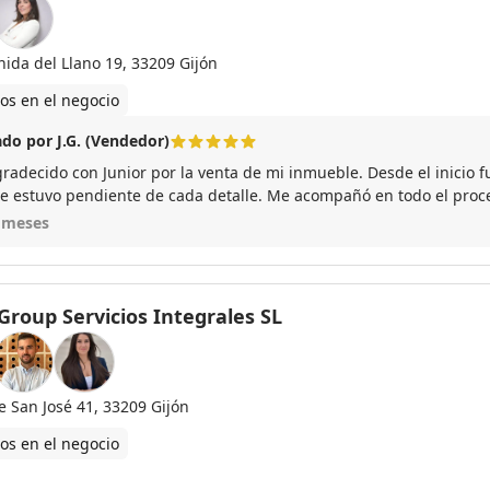
nida del Llano 19, 33209 Gijón
os en el negocio
do por J.G. (Vendedor)
radecido con Junior por la venta de mi inmueble. Desde el inicio 
e estuvo pendiente de cada detalle. Me acompañó en todo el proce
 y en muy buenas condiciones. Sin duda, lo recomiendo por su pro
 meses
Group Servicios Integrales SL
e San José 41, 33209 Gijón
os en el negocio