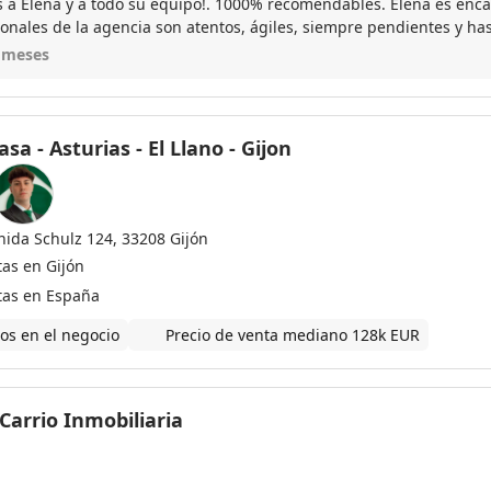
s a Elena y a todo su equipo!. 1000% recomendables. Elena es enca
onales de la agencia son atentos, ágiles, siempre pendientes y has
lado. Así da gusto, muchas gracias de corazón
 meses
sa - Asturias - El Llano - Gijon
nida Schulz 124, 33208 Gijón
tas en Gijón
tas en España
os en el negocio
Precio de venta mediano 128k EUR
Carrio Inmobiliaria