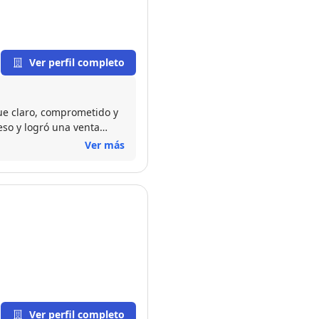
Ver perfil completo
fue claro, comprometido y
so y logró una venta
fesionalismo y excelente
Ver más
Ver perfil completo