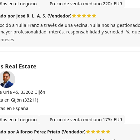
ños en el negocio
Precio de venta mediano 220k EUR
do por José R. L. A. S. (Vendedor)
ocido a Yulia Franz a través de una vecina. Yulia nos ha gestionado
mayor profesionalidad, interés, responsabilidad y seriedad. Ya que 
precisó bastante más gestiones que una venta nacional. Todo ha si
 meses
ionálmente. Puedo recomendar en absoluto a Yulia Franz.
s Real Estate
e Uría 45, 33202 Gijón
ta en Gijón (33211)
tas en España
ños en el negocio
Precio de venta mediano 175k EUR
do por Alfonso Pérez Prieto (Vendedor)