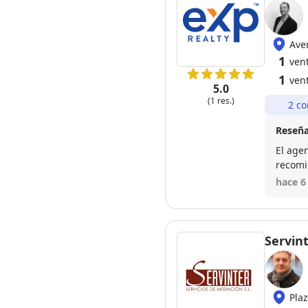
Ave
1
ven
1
ven
5.0
(1 res.)
2 co
Reseña
El age
recomi
hace 6
Servin
Pla