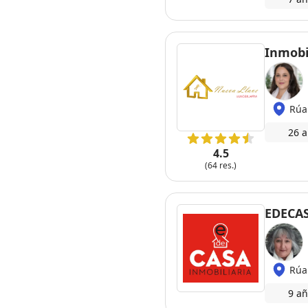
Inmobi
Rúa
26 a
4.5
(64 res.)
EDECAS
Rúa
9 añ