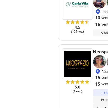
16
ven
16
ven
4.5
(105 res.)
5 añ
Neospa
Rúa
15
ven
15
ven
5.0
(1 res.)
1 co
Prec