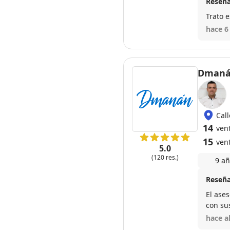
Reseña
Trato 
hace 6
Dmaná
Cal
14
ven
15
ven
5.0
(120 res.)
9 añ
Reseña
El ase
con sus
hace a