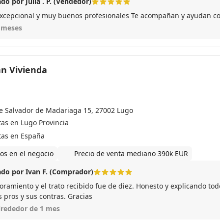
do por Julia . P. (Vendedor)
excepcional y muy buenos profesionales Te acompañan y ayudan con
 meses
n Vivienda
le Salvador de Madariaga 15, 27002 Lugo
tas en Lugo Provincia
tas en España
os en el negocio
Precio de venta mediano 390k EUR
do por Ivan F. (Comprador)
soramiento y el trato recibido fue de diez. Honesto y explicando to
 pros y sus contras. Gracias
lrededor de 1 mes