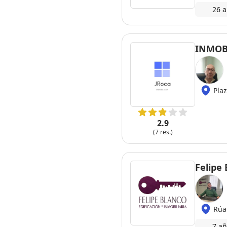
26 a
INMOB
Pla
2.9
(7 res.)
Felipe 
Rúa
7 añ