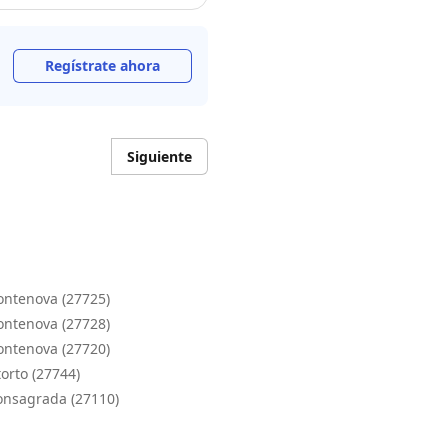
Regístrate ahora
Siguiente
ontenova (27725)
ontenova (27728)
ontenova (27720)
orto (27744)
onsagrada (27110)