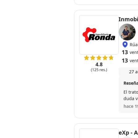
Inmobi
Rúa
13
ven
13
ven
4.8
(125 res.)
27 a
Reseña
El trat
duda v
hace 1
eXp - 