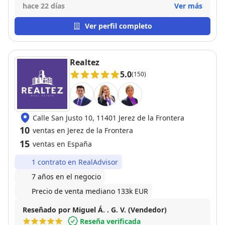
tengáis ningún tipo de duda son los mejores En mi
hace 22 días
Ver más
caso trabajé con José Coronil un encanto todo el
tiempo nos mantuvo informado y todo muy fácil y
Ver perfil completo
simple 100% recomendable
Realtez
5.0
(150)
Calle San Justo 10, 11401 Jerez de la Frontera
10
ventas en Jerez de la Frontera
15
ventas en España
1 contrato en RealAdvisor
7 años en el negocio
Precio de venta mediano 133k EUR
Reseñado por Miguel Á. . G. V. (Vendedor)
Reseña verificada