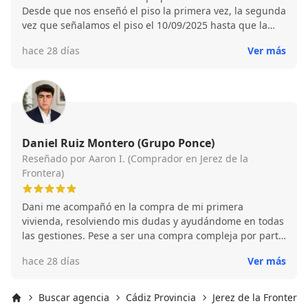
Desde que nos enseñó el piso la primera vez, la segunda
vez que señalamos el piso el 10/09/2025 hasta que la
firma de la compra el 20/10/2025. Incluso después
hace 28 días
Ver más
también para el cambio de los suministros. Es muy
trabajadora, eficiente y profesional. Una gran
experiencia. Muchas gracias por todo Vanesa
Daniel Ruiz Montero (Grupo Ponce)
Reseñado por Aaron I. (Comprador en Jerez de la
Frontera)
Dani me acompañó en la compra de mi primera
vivienda, resolviendo mis dudas y ayudándome en todas
las gestiones. Pese a ser una compra compleja por parte
del vendedor, lo resolvió todo genial y como comprador
hace 28 días
Ver más
estoy muy contento con el trabajo que hizo. Lo
recomiendo sin duda!
Buscar agencia
Cádiz Provincia
Jerez de la Frontera