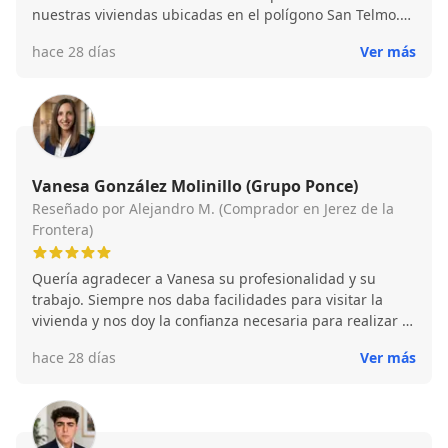
nuestras viviendas ubicadas en el polígono San Telmo.
Fue tan sencillo darle la exclusividad para la venta de
hace 28 días
Ver más
nuestras viviendas que en la tercera visita ya estaban
vendidas y eso es debido a su gran profesionalidad y a
su cercanía con el cliente asesorándonos en todo
momento. Sin duda confiamos en él 100 %
Vanesa González Molinillo (Grupo Ponce)
Reseñado por Alejandro M. (Comprador en Jerez de la
Frontera)
Quería agradecer a Vanesa su profesionalidad y su
trabajo. Siempre nos daba facilidades para visitar la
vivienda y nos doy la confianza necesaria para realizar la
compra.
hace 28 días
Ver más