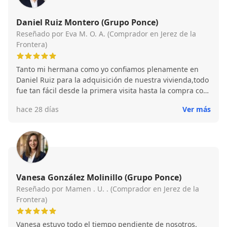
Daniel Ruiz Montero (Grupo Ponce)
Reseñado por Eva M. O. A. (Comprador en Jerez de la
Frontera)
Tanto mi hermana como yo confiamos plenamente en
Daniel Ruiz para la adquisición de nuestra vivienda,todo
fue tan fácil desde la primera visita hasta la compra con
todo el papeleo que conlleva. El se encargó de todo el
hace 28 días
Ver más
asesoramiento y explicándonos paso a paso para que lo
entendiéramos.Sin duda volveré a confiar plenamente
en el para mí próxima compra.
Vanesa González Molinillo (Grupo Ponce)
Reseñado por Mamen . U. . (Comprador en Jerez de la
Frontera)
Vanesa estuvo todo el tiempo pendiente de nosotros.