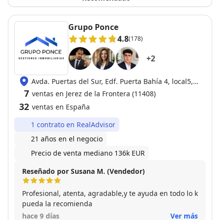
Grupo Ponce
4.8
(178)
+
2
Avda. Puertas del Sur, Edf. Puerta Bahía 4, local5,
11408 Jerez de la Frontera
7
ventas en Jerez de la Frontera (11408)
32
ventas en España
1 contrato en RealAdvisor
21 años en el negocio
Precio de venta mediano 136k EUR
Reseñado por Susana M. (Vendedor)
Profesional, atenta, agradable,y te ayuda en todo lo k
pueda la recomienda
hace 9 días
Ver más