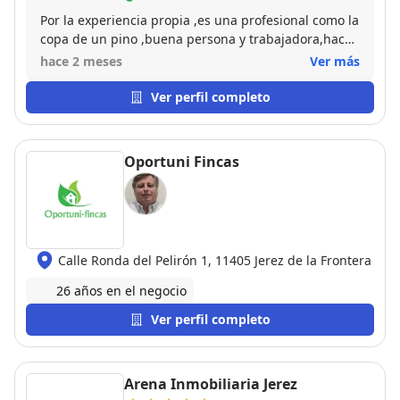
Por la experiencia propia ,es una profesional como la
copa de un pino ,buena persona y trabajadora,hace
todo lo que está en su mano para la venta de la
hace 2 meses
Ver más
propiedad. Te asesora en todo momento y total
transparencia.
Ver perfil completo
Oportuni Fincas
Calle Ronda del Pelirón 1, 11405 Jerez de la Frontera
26 años en el negocio
Ver perfil completo
Arena Inmobiliaria Jerez