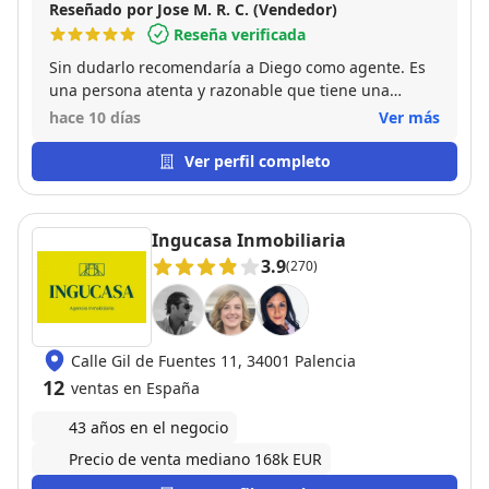
Reseñado por Jose M. R. C. (Vendedor)
Reseña verificada
Sin dudarlo recomendaría a Diego como agente. Es
una persona atenta y razonable que tiene una
amplia experiencia en su trabajo y que la aprovecha
hace 10 días
Ver más
para romper la máxima de estos tiempos modernos:
" el fin justifica siempre los medios".
Ver perfil completo
Ingucasa Inmobiliaria
3.9
(270)
Calle Gil de Fuentes 11, 34001 Palencia
12
ventas en España
43 años en el negocio
Precio de venta mediano 168k EUR