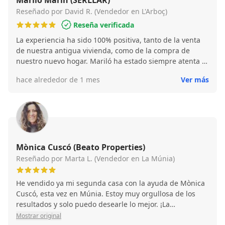
Mariló Marín (SERLLAR)
Reseñado por David R. (Vendedor en L'Arboç)
Reseña verificada
La experiencia ha sido 100% positiva, tanto de la venta
de nuestra antigua vivienda, como de la compra de
nuestro nuevo hogar. Mariló ha estado siempre atenta a
todos los detalles y nos ha acompañado en todo el
hace alrededor de 1 mes
Ver más
proceso hasta la firma.
Mònica Cuscó (Beato Properties)
Reseñado por Marta L. (Vendedor en La Múnia)
He vendido ya mi segunda casa con la ayuda de Mònica
Cuscó, esta vez en Múnia. Estoy muy orgullosa de los
resultados y solo puedo desearle lo mejor. ¡La
recomiendo al 100% a cualquier persona que quiera
Mostrar original