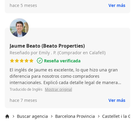
vender su casa con seguridad y excelentes resultados!
hace 5 meses
Ver más
Jaume Beato (Beato Properties)
Reseñado por Emily . P. (Comprador en Calafell)
Reseña verificada
El inglés de Jaume es excelente, lo que hizo una gran
diferencia para nosotros como compradores
internacionales. Explicó cada detalle legal de manera
clara y nos guió a través de inspecciones, contratos y
Traducido de Inglés
Mostrar original
plazos. Nos sentimos seguros todo el tiempo. ¡Lo
hace 7 meses
Ver más
recomiendo encarecidamente! ¡Muchas gracias, Jaume!
Buscar agencia
Barcelona Provincia
Castellet i la Go
Inicio