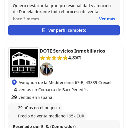
Quiero destacar la gran profesionalidad y atención
de Daniela durante todo el proceso de venta.
Siempre estuvo disponible para resolver dudas,
hace 3 meses
Ver más
acompañándonos en cada paso con cercanía y
eficacia. Su trato amable y su implicación hicieron
Ver perfil completo
que todo fuera mucho más fácil y tranquilo. Muy
recomendable.
DOTE Servicios Inmobiliarios
4.8
(67)
Avinguda de la Mediterrània 67-B, 43839 Creixell
4
ventas en Comarca de Baix Penedès
29
ventas en España
29 años en el negocio
Precio de venta mediano 195k EUR
Reseñado por E. S. (Comprador)