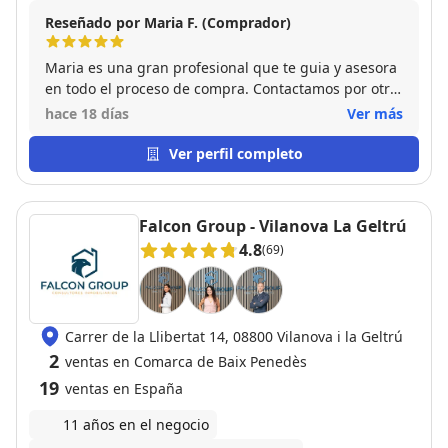
Reseñado por Maria F. (Comprador)
Maria es una gran profesional que te guia y asesora
en todo el proceso de compra. Contactamos por otra
propiedad pero enseguida supo entender nuestras
hace 18 días
Ver más
necesidades y nos encontró el piso ideal .
Agradecerle también el asesoramiento en temas
Ver perfil completo
financieros que nos ha hecho ahorrar en la cuota
mensual de la hipoteca !! . Decir que a parte de gran
profesional es una persona muy humana y empática
Falcon Group - Vilanova La Geltrú
( Debe ser cosa del nombre :-) ) … Sin ninguna duda
4.8
(69)
recomiendo sus servicios !!!.
Carrer de la Llibertat 14, 08800 Vilanova i la Geltrú
2
ventas en Comarca de Baix Penedès
19
ventas en España
11 años en el negocio