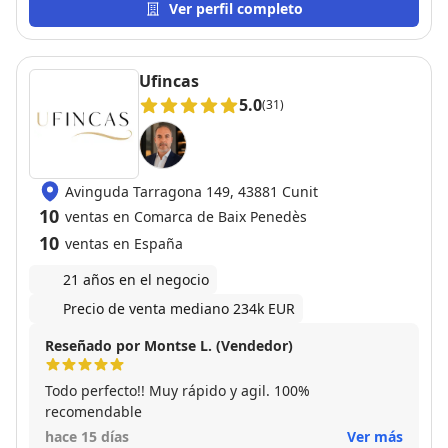
agencia que tenía a la venta nuestra propiedad pero
Ver perfil completo
fué el único agente que traía visitas asiduamente
hasta su venta al precio acordado. Recomiendo a
Jaume al 100% para vender vuestra casa
Ufincas
5.0
(31)
Avinguda Tarragona 149, 43881 Cunit
10
ventas en Comarca de Baix Penedès
10
ventas en España
21 años en el negocio
Precio de venta mediano 234k EUR
Reseñado por Montse L. (Vendedor)
Todo perfecto!! Muy rápido y agil. 100%
recomendable
hace 15 días
Ver más