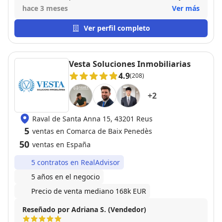
amable, la dedicación, asesoramiento y cuidado de
hace 3 meses
Ver más
nuestros intereses fue inmejorable.
Ver perfil completo
Vesta Soluciones Inmobiliarias
4.9
(208)
+
2
Raval de Santa Anna 15, 43201 Reus
5
ventas en Comarca de Baix Penedès
50
ventas en España
5 contratos en RealAdvisor
5 años en el negocio
Precio de venta mediano 168k EUR
Reseñado por Adriana S. (Vendedor)