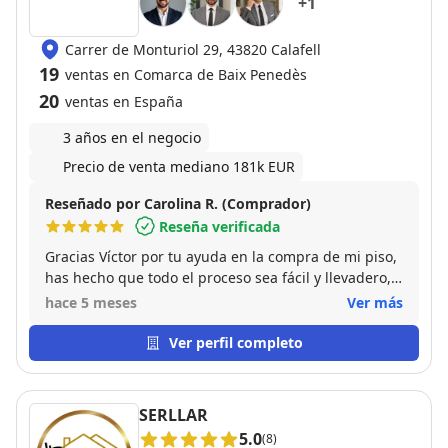
+
1
Carrer de Monturiol 29, 43820 Calafell
19
ventas en Comarca de Baix Penedès
20
ventas en España
3 años en el negocio
Precio de venta mediano 181k EUR
Reseñado por Carolina R. (Comprador)
Reseña verificada
Gracias Víctor por tu ayuda en la compra de mi piso,
has hecho que todo el proceso sea fácil y llevadero,
siempre atento y disponible para resolver cualquier
hace 5 meses
Ver más
duda. Además, el piso es justo lo que buscaba así
que no puedo estar más contenta. ¡Gracias de
Ver perfil completo
verdad por todo!
SERLLAR
5.0
(8)