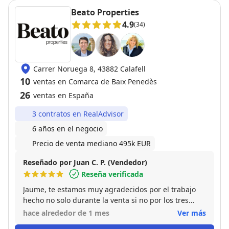
Beato Properties
4.9
(34)
Carrer Noruega 8, 43882 Calafell
10
ventas en Comarca de Baix Penedès
26
ventas en España
3 contratos en RealAdvisor
6 años en el negocio
Precio de venta mediano 495k EUR
Reseñado por Juan C. P. (Vendedor)
Reseña verificada
Jaume, te estamos muy agradecidos por el trabajo
hecho no solo durante la venta si no por los tres
años de esfuerzo hasta conseguir la venta (la casa la
hace alrededor de 1 mes
Ver más
tuvimos a la venta durante años). No era la única