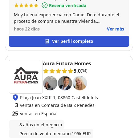
Reseña verificada
Muy buena experiencia con Daniel Dote durante el
proceso de compra de nuestra vivienda.
Agradecemos especialmente su trato cercano, su
hace 22 días
Ver más
disponibilidad y su acompañamiento durante la
operación. Estamos muy contentos con el resultado.
Ver perfil completo
¡Muy recomendable!
Aura Futura Homes
5.0
(34)
Plaça Joan XXIII 1, 08860 Castelldefels
3
ventas en Comarca de Baix Penedès
25
ventas en España
8 años en el negocio
Precio de venta mediano 195k EUR