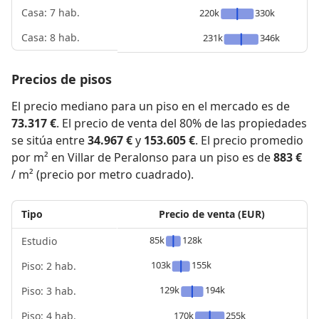
Casa: 7 hab.
220k
330k
Casa: 8 hab.
231k
346k
Precios de pisos
El precio mediano para un piso en el mercado es de
73.317 €
. El precio de venta del 80% de las propiedades
se sitúa entre
34.967 €
y
153.605 €
. El precio promedio
por m² en Villar de Peralonso para un piso es de
883 €
/ m² (precio por metro cuadrado).
Tipo
Precio de venta (EUR)
85k
128k
Estudio
103k
155k
Piso: 2 hab.
129k
194k
Piso: 3 hab.
Piso: 4 hab.
170k
255k