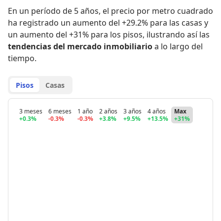
En un período de 5 años
,
el precio por metro cuadrado
ha registrado
un aumento del +29.2% para las casas
y
un aumento del +31% para los pisos
,
ilustrando así las
tendencias del mercado inmobiliario
a lo largo del
tiempo.
Pisos
Casas
3 meses
6 meses
1 año
2 años
3 años
4 años
Max
+0.3%
-0.3%
-0.3%
+3.8%
+9.5%
+13.5%
+31%