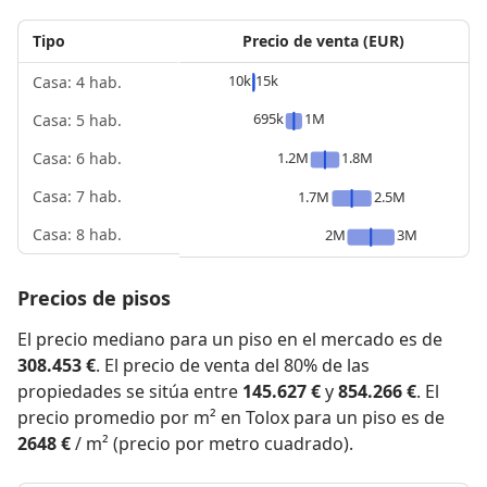
Tipo
Precio de venta (EUR)
10k
15k
Casa: 4 hab.
695k
1M
Casa: 5 hab.
1.2M
1.8M
Casa: 6 hab.
Casa: 7 hab.
1.7M
2.5M
Casa: 8 hab.
2M
3M
Precios de pisos
El precio mediano para un piso en el mercado es de
308.453 €
. El precio de venta del 80% de las
propiedades se sitúa entre
145.627 €
y
854.266 €
. El
precio promedio por m² en Tolox para un piso es de
2648 €
/ m² (precio por metro cuadrado).