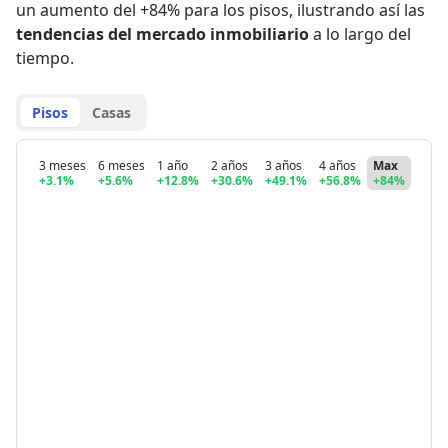
un aumento del +84% para los pisos
,
ilustrando así las
tendencias del mercado inmobiliario
a lo largo del
tiempo.
Pisos
Casas
3 meses
6 meses
1 año
2 años
3 años
4 años
Max
+3.1%
+5.6%
+12.8%
+30.6%
+49.1%
+56.8%
+84%