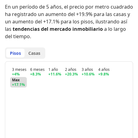
En un período de 5 años
,
el precio por metro cuadrado
ha registrado
un aumento del +19.9% para las casas
y
un aumento del +17.1% para los pisos
,
ilustrando así
las
tendencias del mercado inmobiliario
a lo largo
del tiempo.
Pisos
Casas
3 meses
6 meses
1 año
2 años
3 años
4 años
+4%
+8.3%
+11.6%
+20.3%
+10.6%
+9.8%
Max
+17.1%