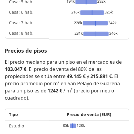
194k
292k
Casa: 5 hab.
216k
325k
Casa: 6 hab.
Casa: 7 hab.
228k
342k
Casa: 8 hab.
231k
346k
Precios de pisos
El precio mediano para un piso en el mercado es de
103.047 €
. El precio de venta del 80% de las
propiedades se sitúa entre
49.145 €
y
215.891 €
. El
precio promedio por m² en San Pelayo de Guareña
para un piso es de
1242 €
/ m² (precio por metro
cuadrado).
Tipo
Precio de venta (EUR)
85k
128k
Estudio