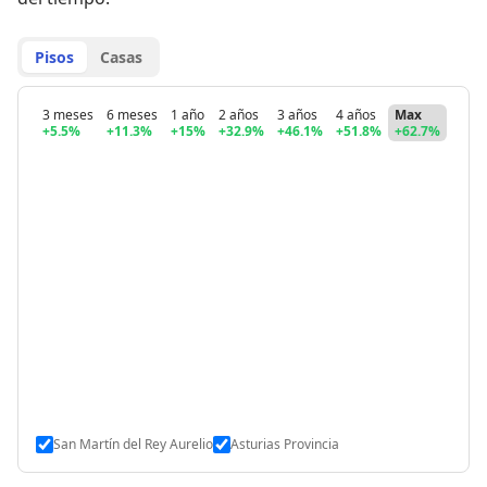
Pisos
Casas
3 meses
6 meses
1 año
2 años
3 años
4 años
Max
+5.5%
+11.3%
+15%
+32.9%
+46.1%
+51.8%
+62.7%
San Martín del Rey Aurelio
Asturias Provincia