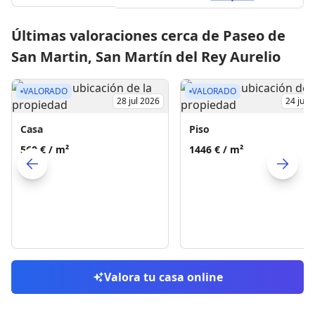
Últimas valoraciones cerca de Paseo de
San Martin, San Martín del Rey Aurelio
VALORADO
VALORADO
28 jul 2026
24 jul 
Casa
Piso
560 €
/ m²
1446 €
/ m²
Skip to previo
S
Valora tu casa online