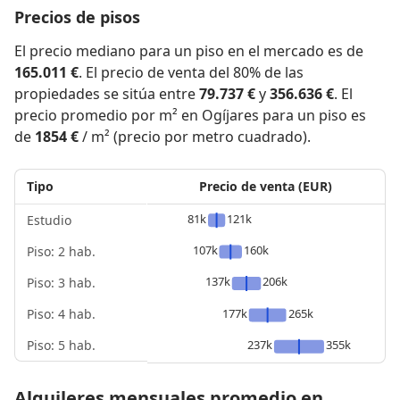
Precios de pisos
El precio mediano para un piso en el mercado es de
165.011 €
. El precio de venta del 80% de las
propiedades se sitúa entre
79.737 €
y
356.636 €
. El
precio promedio por m² en Ogíjares para un piso es
de
1854 €
/ m² (precio por metro cuadrado).
Tipo
Precio de venta (EUR)
81k
121k
Estudio
107k
160k
Piso: 2 hab.
137k
206k
Piso: 3 hab.
Piso: 4 hab.
177k
265k
Piso: 5 hab.
237k
355k
Alquileres mensuales promedio en