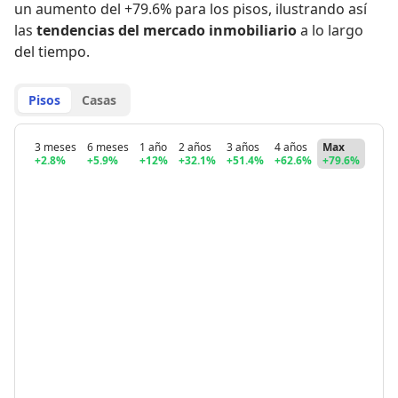
un aumento del +79.6% para los pisos
,
ilustrando así
las
tendencias del mercado inmobiliario
a lo largo
del tiempo.
Pisos
Casas
3 meses
6 meses
1 año
2 años
3 años
4 años
Max
+2.8%
+5.9%
+12%
+32.1%
+51.4%
+62.6%
+79.6%