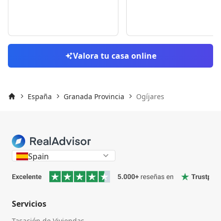
Skip to previo
S
Valora tu casa online
España
Granada Provincia
Ogíjares
Inicio
Spain
Servicios
Tasación de Viviendas