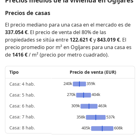
Precios medios de la vivienda en Ogíjares
Precios de casas
El precio mediano para una casa en el mercado es de
337.054 €
. El precio de venta del 80% de las
propiedades se sitúa entre
122.621 €
y
843.019 €
. El
precio promedio por m² en Ogíjares para una casa es
de
1416 €
/ m² (precio por metro cuadrado).
Tipo
Precio de venta (EUR)
240k
359k
Casa: 4 hab.
270k
404k
Casa: 5 hab.
309k
463k
Casa: 6 hab.
Casa: 7 hab.
358k
537k
Casa: 8 hab.
405k
608k