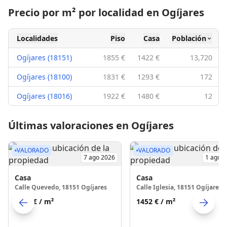
Precio por m² por localidad en Ogíjares
Localidades
Piso
Casa
Población
Ogíjares (18151)
1855 €
1422 €
13,720
Ogíjares (18100)
1831 €
1293 €
172
Ogíjares (18016)
1922 €
1480 €
12
Últimas valoraciones en Ogíjares
VALORADO
VALORADO
7 ago 2026
1 ago 
Casa
Casa
Calle Quevedo, 18151 Ogíjares
Calle Iglesia, 18151 Ogíjares
1600 €
/ m²
1452 €
/ m²