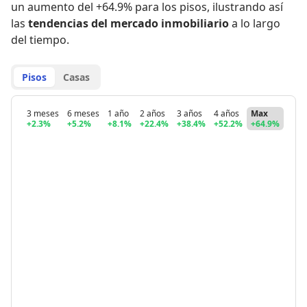
un aumento del +64.9% para los pisos
,
ilustrando así
las
tendencias del mercado inmobiliario
a lo largo
del tiempo.
Pisos
Casas
3 meses
6 meses
1 año
2 años
3 años
4 años
Max
+2.3%
+5.2%
+8.1%
+22.4%
+38.4%
+52.2%
+64.9%