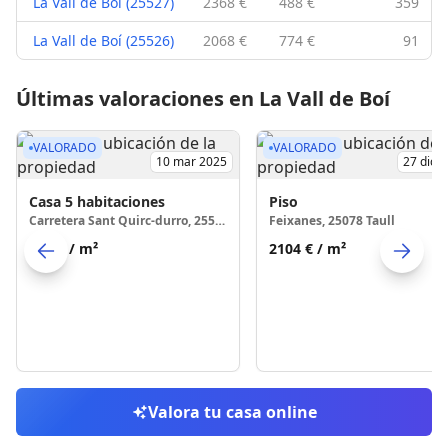
La Vall de Boí (25527)
2368 €
488 €
359
La Vall de Boí (25526)
2068 €
774 €
91
Últimas valoraciones en La Vall de Boí
VALORADO
VALORADO
10 mar 2025
27 dic 
Casa
5 habitaciones
Piso
Carretera Sant Quirc-durro, 25527 Durro
Feixanes, 25078 Taull
458 €
/ m²
2104 €
/ m²
Skip to previo
S
Valora tu casa online