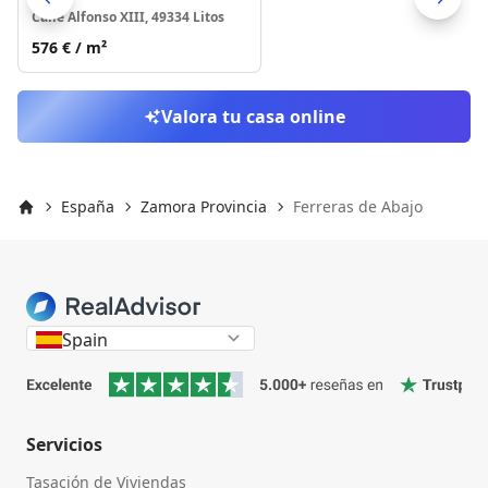
Calle Alfonso XIII, 49334 Litos
Skip to previo
S
576 €
/ m²
Valora tu casa online
España
Zamora Provincia
Ferreras de Abajo
Inicio
Spain
Servicios
Tasación de Viviendas