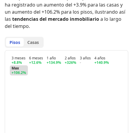
ha registrado
un aumento del +3.9% para las casas
y
un aumento del +106.2% para los pisos
,
ilustrando así
las
tendencias del mercado inmobiliario
a lo largo
del tiempo.
Pisos
Casas
3 meses
6 meses
1 año
2 años
3 años
4 años
+8.8%
+12.6%
+134.9%
+326%
-
+140.9%
Max
+106.2%