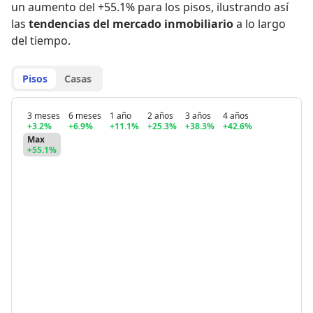
un aumento del +55.1% para los pisos
,
ilustrando así
las
tendencias del mercado inmobiliario
a lo largo
del tiempo.
Pisos
Casas
3 meses
6 meses
1 año
2 años
3 años
4 años
+3.2%
+6.9%
+11.1%
+25.3%
+38.3%
+42.6%
Max
+55.1%