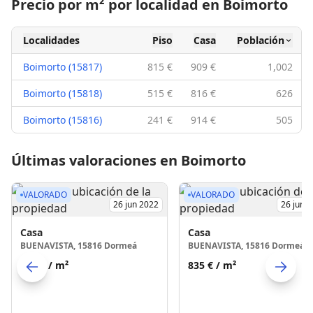
Precio por m² por localidad en Boimorto
Localidades
Piso
Casa
Población
Boimorto (15817)
815 €
909 €
1,002
Boimorto (15818)
515 €
816 €
626
Boimorto (15816)
241 €
914 €
505
Últimas valoraciones en Boimorto
VALORADO
VALORADO
26 jun 2022
26 jun 
Casa
Casa
BUENAVISTA, 15816 Dormeá
BUENAVISTA, 15816 Dormeá
835 €
/ m²
835 €
/ m²
Skip to previo
S