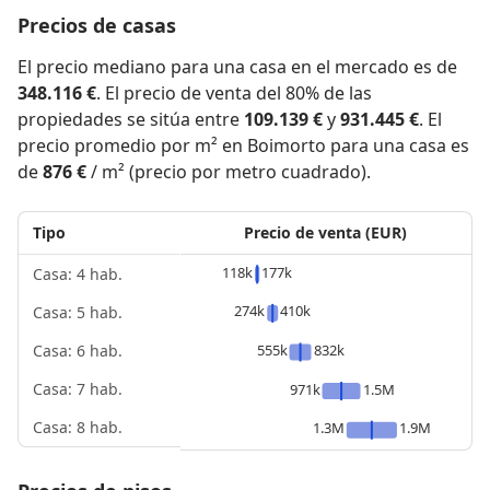
Precios de casas
El precio mediano para una casa en el mercado es de
348.116 €
. El precio de venta del 80% de las
propiedades se sitúa entre
109.139 €
y
931.445 €
. El
precio promedio por m² en Boimorto para una casa es
de
876 €
/ m² (precio por metro cuadrado).
Tipo
Precio de venta (EUR)
118k
177k
Casa: 4 hab.
274k
410k
Casa: 5 hab.
555k
832k
Casa: 6 hab.
Casa: 7 hab.
971k
1.5M
Casa: 8 hab.
1.3M
1.9M