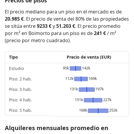
Precios de pisos
El precio mediano para un piso en el mercado es de
20.985 €
. El precio de venta del 80% de las propiedades
se sitúa entre
9233 €
y
51.203 €
. El precio promedio
por m² en Boimorto para un piso es de
241 €
/ m²
(precio por metro cuadrado).
Tipo
Precio de venta (EUR)
95k
142k
Estudio
112k
169k
Piso: 2 hab.
131k
197k
Piso: 3 hab.
Piso: 4 hab.
151k
227k
Piso: 5 hab.
168k
252k
Alquileres mensuales promedio en