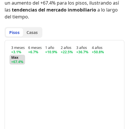
un aumento del +67.4% para los pisos
,
ilustrando así
las
tendencias del mercado inmobiliario
a lo largo
del tiempo.
Pisos
Casas
3 meses
6 meses
1 año
2 años
3 años
4 años
+3.1%
+6.7%
+10.9%
+22.5%
+36.7%
+50.8%
Max
+67.4%