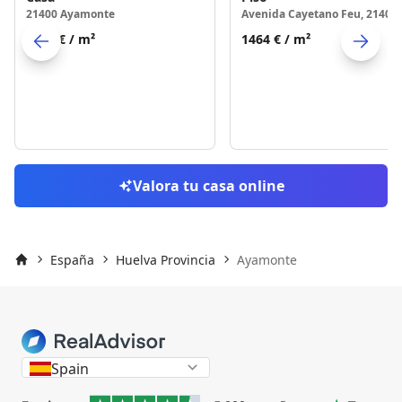
21400 Ayamonte
1348 €
/ m²
1464 €
/ m²
Skip to previo
S
Valora tu casa online
España
Huelva Provincia
Ayamonte
Inicio
Spain