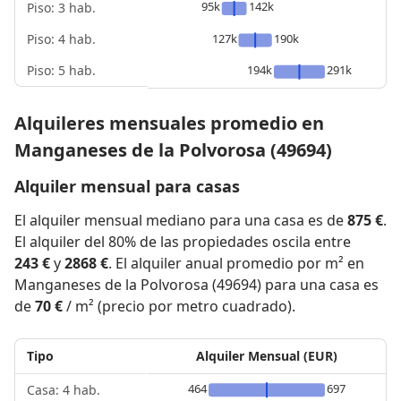
95k
142k
Piso: 3 hab.
Piso: 4 hab.
127k
190k
Piso: 5 hab.
194k
291k
Alquileres mensuales promedio en
Manganeses de la Polvorosa (49694)
Alquiler mensual para casas
El alquiler mensual mediano para una casa es de
875 €
.
El alquiler del 80% de las propiedades oscila entre
243 €
y
2868 €
. El alquiler anual promedio por m² en
Manganeses de la Polvorosa (49694) para una casa es
de
70 €
/ m² (precio por metro cuadrado).
Tipo
Alquiler Mensual (EUR)
464
697
Casa: 4 hab.