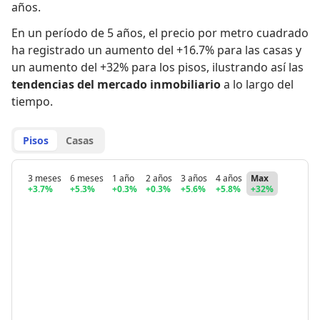
años.
En un período de 5 años
,
el precio por metro cuadrado
ha registrado
un aumento del +16.7% para las casas
y
un aumento del +32% para los pisos
,
ilustrando así las
tendencias del mercado inmobiliario
a lo largo del
tiempo.
Pisos
Casas
3 meses
6 meses
1 año
2 años
3 años
4 años
Max
+3.7%
+5.3%
+0.3%
+0.3%
+5.6%
+5.8%
+32%