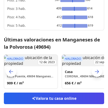
Piso: 2 hab.
409
614
Piso: 3 hab.
Piso: 4 hab.
412
618
Piso: 5 hab.
412
619
Últimas valoraciones en Manganeses de
la Polvorosa (49694)
VALORADO
VALORADO
12 dic 2023
22 sept 
Casa
Casa
Calle Puente, 49694 Manganeses de la Polvorosa
Skip to previo
S
909 €
/ m²
656 €
/ m²
Valora tu casa online