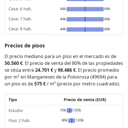
44k
66k
Casa: 6 hab.
Casa: 7 hab.
44k
66k
Casa: 8 hab.
44k
66k
Precios de pisos
El precio mediano para un piso en el mercado es de
50.560 €
. El precio de venta del 80% de las propiedades
se sitúa entre
24.701 €
y
98.486 €
. El precio promedio
por m² en Manganeses de la Polvorosa (49694) para
un piso es de
575 €
/ m² (precio por metro cuadrado).
Tipo
Precio de venta (EUR)
70k
105k
Estudio
80k
120k
Piso: 2 hab.