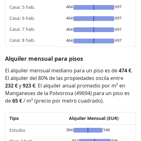
464
697
Casa: 5 hab.
464
697
Casa: 6 hab.
Casa: 7 hab.
464
697
Casa: 8 hab.
464
697
Alquiler mensual para pisos
El alquiler mensual mediano para un piso es de
474 €
.
El alquiler del 80% de las propiedades oscila entre
232 €
y
923 €
. El alquiler anual promedio por m² en
Manganeses de la Polvorosa (49694) para un piso es
de
65 €
/ m² (precio por metro cuadrado).
Tipo
Alquiler Mensual (EUR)
364
546
Estudio
397
596