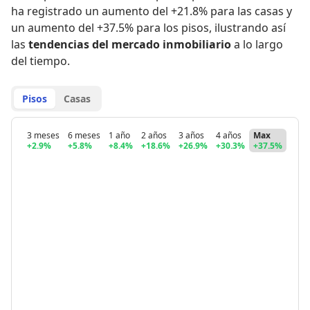
ha registrado
un aumento del +21.8% para las casas
y
un aumento del +37.5% para los pisos
,
ilustrando así
las
tendencias del mercado inmobiliario
a lo largo
del tiempo.
Pisos
Casas
3 meses
6 meses
1 año
2 años
3 años
4 años
Max
+2.9%
+5.8%
+8.4%
+18.6%
+26.9%
+30.3%
+37.5%