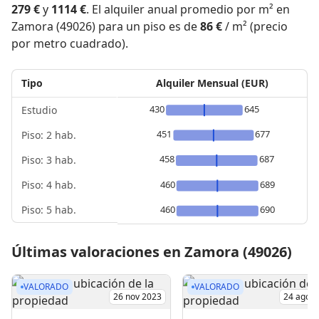
279 €
y
1114 €
. El alquiler anual promedio por m² en
Zamora (49026) para un piso es de
86 €
/ m² (precio
por metro cuadrado).
Tipo
Alquiler Mensual (EUR)
430
645
Estudio
451
677
Piso: 2 hab.
458
687
Piso: 3 hab.
Piso: 4 hab.
460
689
Piso: 5 hab.
460
690
Últimas valoraciones en Zamora (49026)
VALORADO
VALORADO
26 nov 2023
24 ago 