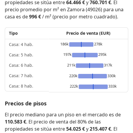
propiedades se sitúa entre
64.466 €
y
760.701 €
. El
precio promedio por m² en Zamora (49026) para una
casa es de
996 €
/ m² (precio por metro cuadrado).
Tipo
Precio de venta (EUR)
186k
278k
Casa: 4 hab.
197k
295k
Casa: 5 hab.
211k
317k
Casa: 6 hab.
Casa: 7 hab.
220k
330k
Casa: 8 hab.
222k
333k
Precios de pisos
El precio mediano para un piso en el mercado es de
110.583 €
. El precio de venta del 80% de las
propiedades se sitúa entre
54.025 €
y
215.407 €
. El