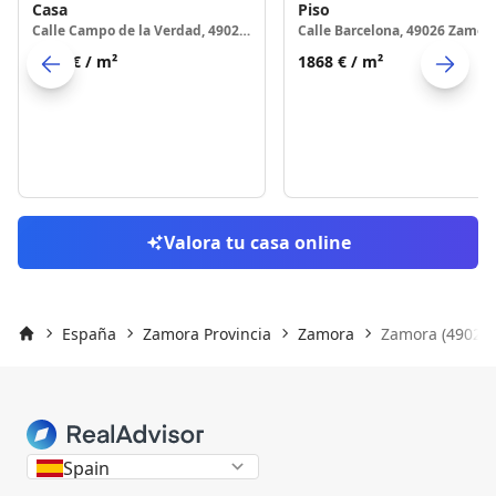
Casa
Piso
Calle Campo de la Verdad, 49026 Zamora
Calle Barcelona, 49026 Zamor
1372 €
/ m²
1868 €
/ m²
Skip to previo
S
Valora tu casa online
España
Zamora Provincia
Zamora
Zamora (49026)
Inicio
Spain