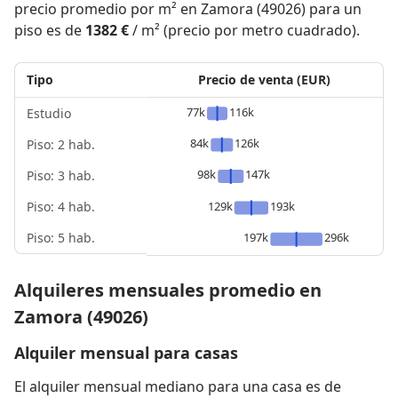
precio promedio por m² en Zamora (49026) para un
piso es de
1382 €
/ m² (precio por metro cuadrado).
Tipo
Precio de venta (EUR)
77k
116k
Estudio
84k
126k
Piso: 2 hab.
98k
147k
Piso: 3 hab.
Piso: 4 hab.
129k
193k
Piso: 5 hab.
197k
296k
Alquileres mensuales promedio en
Zamora (49026)
Alquiler mensual para casas
El alquiler mensual mediano para una casa es de