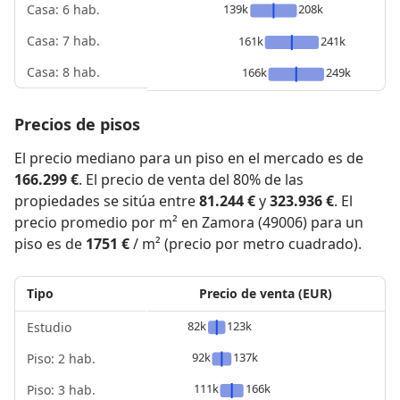
139k
208k
Casa: 6 hab.
Casa: 7 hab.
161k
241k
Casa: 8 hab.
166k
249k
Precios de pisos
El precio mediano para un piso en el mercado es de
166.299 €
. El precio de venta del 80% de las
propiedades se sitúa entre
81.244 €
y
323.936 €
. El
precio promedio por m² en Zamora (49006) para un
piso es de
1751 €
/ m² (precio por metro cuadrado).
Tipo
Precio de venta (EUR)
82k
123k
Estudio
92k
137k
Piso: 2 hab.
111k
166k
Piso: 3 hab.