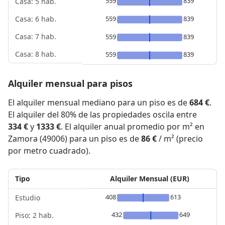
559
839
Casa: 5 hab.
559
839
Casa: 6 hab.
Casa: 7 hab.
559
839
Casa: 8 hab.
559
839
Alquiler mensual para pisos
El alquiler mensual mediano para un piso es de
684 €
.
El alquiler del 80% de las propiedades oscila entre
334 €
y
1333 €
. El alquiler anual promedio por m² en
Zamora (49006) para un piso es de
86 €
/ m² (precio
por metro cuadrado).
Tipo
Alquiler Mensual (EUR)
408
613
Estudio
432
649
Piso: 2 hab.