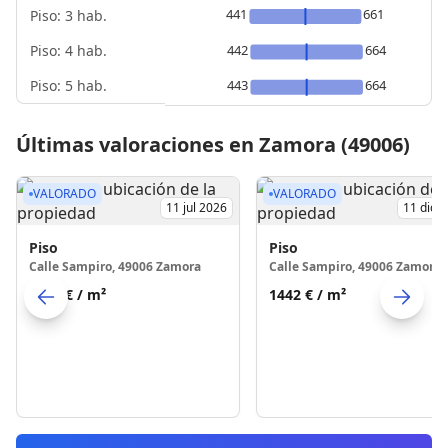
441
661
Piso: 3 hab.
Piso: 4 hab.
442
664
Piso: 5 hab.
443
664
Últimas valoraciones en Zamora (49006)
VALORADO
VALORADO
11 jul 2026
11 dic 
Piso
Piso
Calle Sampiro, 49006 Zamora
Calle Sampiro, 49006 Zamora
1185 €
/ m²
1442 €
/ m²
Skip to previo
S