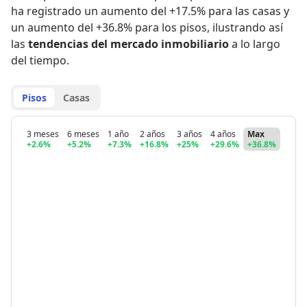
ha registrado
un aumento del +17.5% para las casas
y
un aumento del +36.8% para los pisos
,
ilustrando así
las
tendencias del mercado inmobiliario
a lo largo
del tiempo.
Pisos
Casas
3 meses
6 meses
1 año
2 años
3 años
4 años
Max
+2.6%
+5.2%
+7.3%
+16.8%
+25%
+29.6%
+36.8%