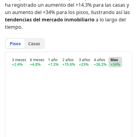
ha registrado
un aumento del +14.3% para las casas
y
un aumento del +34% para los pisos
,
ilustrando así las
tendencias del mercado inmobiliario
a lo largo del
tiempo.
Pisos
Casas
3 meses
6 meses
1 año
2 años
3 años
4 años
Max
+2.4%
+4.8%
+7.2%
+15.8%
+23%
+26.2%
+34%