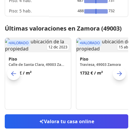
Piso: 4 hab.
487
731
Piso: 5 hab.
488
732
Últimas valoraciones en Zamora (49003)
VALORADO
VALORADO
12 dic 2023
15 abr 
Piso
Piso
Calle de Santa Clara, 49003 Zamora
Traviesa, 49003 Zamora
1409 €
/ m²
1732 €
/ m²
Skip to previo
S
Valora tu casa online