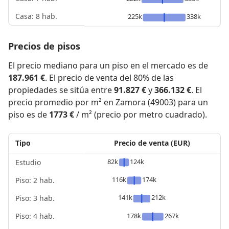
Casa: 8 hab.
225k
338k
Precios de pisos
El precio mediano para un piso en el mercado es de
187.961 €
. El precio de venta del 80% de las
propiedades se sitúa entre
91.827 €
y
366.132 €
. El
precio promedio por m² en Zamora (49003) para un
piso es de
1773 €
/ m² (precio por metro cuadrado).
Tipo
Precio de venta (EUR)
82k
124k
Estudio
116k
174k
Piso: 2 hab.
141k
212k
Piso: 3 hab.
Piso: 4 hab.
178k
267k