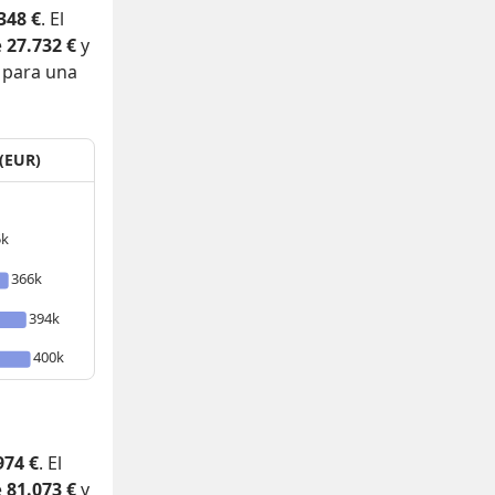
348 €
. El
e
27.732 €
y
 para una
 (EUR)
5k
366k
394k
400k
974 €
. El
e
81.073 €
y