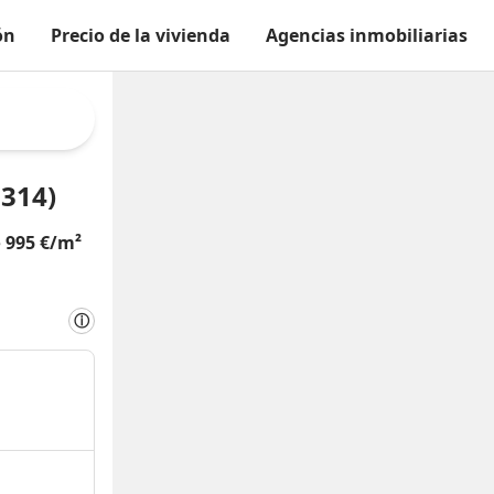
ón
Precio de la vivienda
Agencias inmobiliarias
7314)
e
995 €/m²
ⓘ