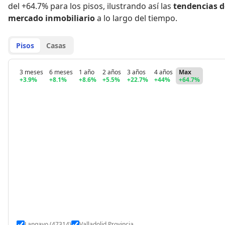
del +64.7% para los pisos
,
ilustrando así las
tendencias d
mercado inmobiliario
a lo largo del tiempo.
Pisos
Casas
3 meses
6 meses
1 año
2 años
3 años
4 años
Max
+3.9%
+8.1%
+8.6%
+5.5%
+22.7%
+44%
+64.7%
Langayo (47314)
Valladolid Provincia