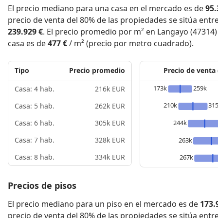
El precio mediano para una casa en el mercado es de
95.
precio de venta del 80% de las propiedades se sitúa entr
239.929 €
. El precio promedio por m² en Langayo (47314)
casa es de
477 €
/ m² (precio por metro cuadrado).
Tipo
Precio promedio
Precio de venta
173k
259k
Casa: 4 hab.
216k EUR
210k
31
Casa: 5 hab.
262k EUR
244k
Casa: 6 hab.
305k EUR
Casa: 7 hab.
328k EUR
263k
Casa: 8 hab.
334k EUR
267k
Precios de pisos
El precio mediano para un piso en el mercado es de
173.
precio de venta del 80% de las propiedades se sitúa entr