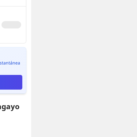
instantánea
angayo