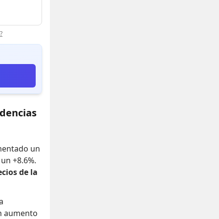
?
ndencias
umentado un
o un +8.6%
.
ecios de la
a
n aumento