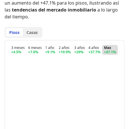
un aumento del +47.1% para los pisos
,
ilustrando así
las
tendencias del mercado inmobiliario
a lo largo
del tiempo.
Pisos
Casas
3 meses
6 meses
1 año
2 años
3 años
4 años
Max
+4.5%
+7.6%
+9.1%
+19.9%
+29%
+37.7%
+47.1%