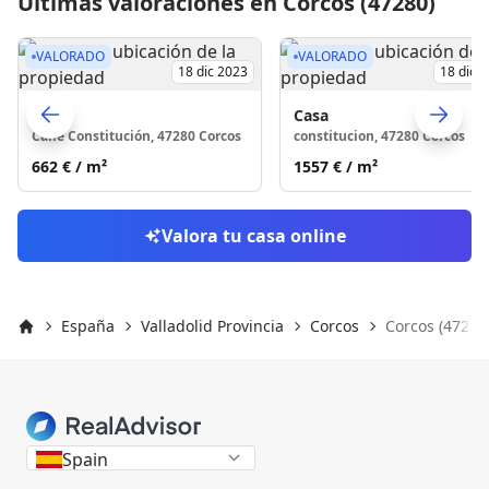
Últimas valoraciones en Corcos (47280)
VALORADO
VALORADO
18 dic 2023
18 dic 
Casa
Casa
Calle Constitución, 47280 Corcos
constitucion, 47280 Corcos
Skip to previo
S
662 €
/ m²
1557 €
/ m²
Valora tu casa online
España
Valladolid Provincia
Corcos
Corcos (47280
Inicio
Spain