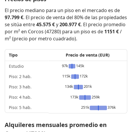
El precio mediano para un piso en el mercado es de
97.799 €
. El precio de venta del 80% de las propiedades
se sitúa entre
45.575 €
y
200.977 €
. El precio promedio
por m² en Corcos (47280) para un piso es de
1151 €
/
m² (precio por metro cuadrado).
Tipo
Precio de venta (EUR)
97k
145k
Estudio
115k
172k
Piso: 2 hab.
134k
201k
Piso: 3 hab.
Piso: 4 hab.
173k
259k
Piso: 5 hab.
251k
376k
Alquileres mensuales promedio en