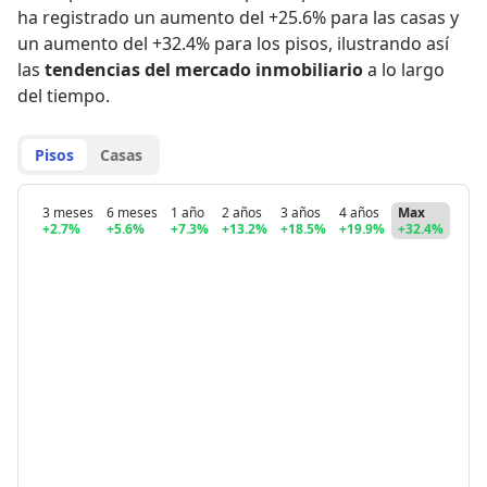
ha registrado
un aumento del +25.6% para las casas
y
un aumento del +32.4% para los pisos
,
ilustrando así
las
tendencias del mercado inmobiliario
a lo largo
del tiempo.
Pisos
Casas
3 meses
6 meses
1 año
2 años
3 años
4 años
Max
+2.7%
+5.6%
+7.3%
+13.2%
+18.5%
+19.9%
+32.4%