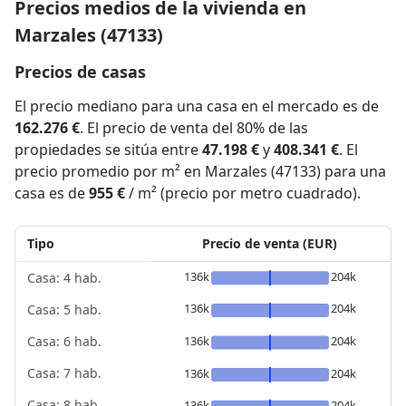
Precios medios de la vivienda en
Marzales (47133)
Precios de casas
El precio mediano para una casa en el mercado es de
162.276 €
. El precio de venta del 80% de las
propiedades se sitúa entre
47.198 €
y
408.341 €
. El
precio promedio por m² en Marzales (47133) para una
casa es de
955 €
/ m² (precio por metro cuadrado).
Tipo
Precio de venta (EUR)
136k
204k
Casa: 4 hab.
136k
204k
Casa: 5 hab.
136k
204k
Casa: 6 hab.
Casa: 7 hab.
136k
204k
Casa: 8 hab.
136k
204k