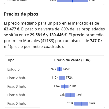
Precios de pisos
El precio mediano para un piso en el mercado es de
63.477 €
. El precio de venta del 80% de las propiedades
se sitúa entre
29.581 €
y
130.446 €
. El precio promedio
por m² en Marzales (47133) para un piso es de
747 €
/
m² (precio por metro cuadrado).
Tipo
Precio de venta (EUR)
97k
145k
Estudio
115k
172k
Piso: 2 hab.
134k
201k
Piso: 3 hab.
Piso: 4 hab.
173k
259k
Piso: 5 hab.
251k
376k