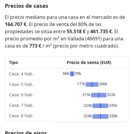
Precios de casas
El precio mediano para una casa en el mercado es de
164.707 €
. El precio de venta del 80% de las
propiedades se sitúa entre
55.518 €
y
461.735 €
. El
precio promedio por m² en Vallada (46691) para una
casa es de
773 €
/ m² (precio por metro cuadrado).
Tipo
Precio de venta (EUR)
66k
99k
Casa: 4 hab.
177k
266k
Casa: 5 hab.
215k
322k
Casa: 6 hab.
Casa: 7 hab.
223k
335k
Casa: 8 hab.
224k
336k
Precios de pisos