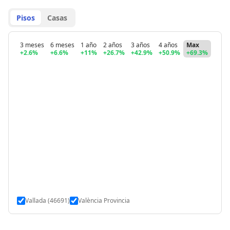
Pisos
Casas
3 meses
6 meses
1 año
2 años
3 años
4 años
Max
+2.6%
+6.6%
+11%
+26.7%
+42.9%
+50.9%
+69.3%
Vallada (46691)
València Provincia