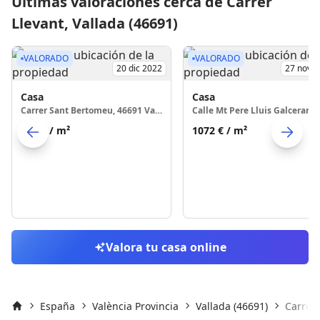
Últimas valoraciones cerca de Carrer
Llevant, Vallada (46691)
VALORADO
VALORADO
20 dic 2022
27 nov 
Casa
Casa
Carrer Sant Bertomeu, 46691 Vallada
589 €
/ m²
1072 €
/ m²
Skip to previo
S
Valora tu casa online
España
València Provincia
Vallada (46691)
Carrer 
Inicio