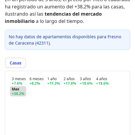
ha registrado
un aumento del +38.2% para las casas
,
ilustrando así las
tendencias del mercado
inmobiliario
a lo largo del tiempo.
No hay datos de apartamentos disponibles para Fresno
de Caracena (42311).
Casas
3 meses
6 meses
1 año
2 años
3 años
4 años
+7.6%
+8.2%
+11.3%
+17.8%
+18.6%
+18.6%
Max
+38.2%