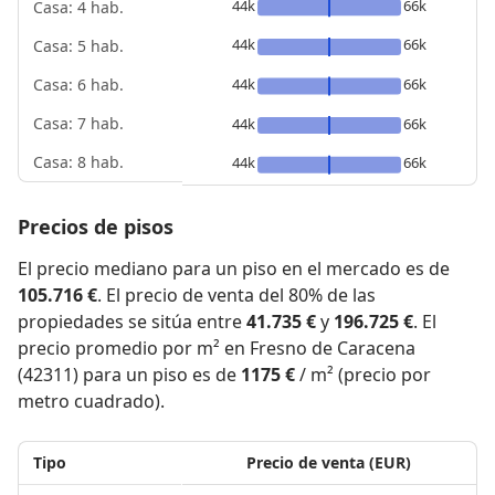
44k
66k
Casa: 4 hab.
44k
66k
Casa: 5 hab.
44k
66k
Casa: 6 hab.
Casa: 7 hab.
44k
66k
Casa: 8 hab.
44k
66k
Precios de pisos
El precio mediano para un piso en el mercado es de
105.716 €
. El precio de venta del 80% de las
propiedades se sitúa entre
41.735 €
y
196.725 €
. El
precio promedio por m² en Fresno de Caracena
(42311) para un piso es de
1175 €
/ m² (precio por
metro cuadrado).
Tipo
Precio de venta (EUR)