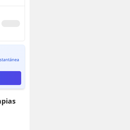
instantánea
mpias