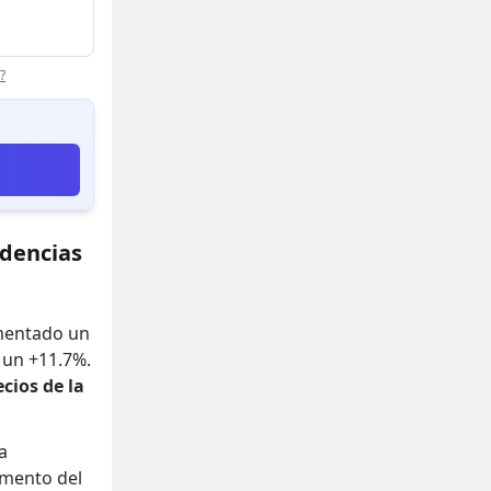
?
ndencias
umentado un
o un +11.7%
.
ecios de la
a
mento del