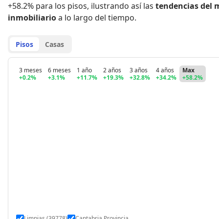
+58.2% para los pisos
,
ilustrando así las
tendencias del 
inmobiliario
a lo largo del tiempo.
Pisos
Casas
3 meses
6 meses
1 año
2 años
3 años
4 años
Max
+0.2%
+3.1%
+11.7%
+19.3%
+32.8%
+34.2%
+58.2%
Limpias (39778)
Cantabria Provincia