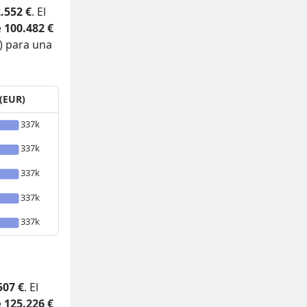
.552 €
. El
e
100.482 €
) para una
 (EUR)
337k
337k
337k
337k
337k
507 €
. El
e
125.226 €