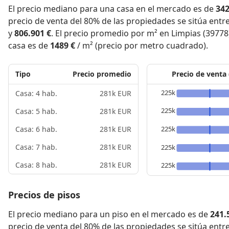
El precio mediano para una casa en el mercado es de
342
precio de venta del 80% de las propiedades se sitúa entr
y
806.901 €
. El precio promedio por m² en Limpias (39778
casa es de
1489 €
/ m² (precio por metro cuadrado).
Tipo
Precio promedio
Precio de venta
225k
Casa: 4 hab.
281k EUR
225k
Casa: 5 hab.
281k EUR
225k
Casa: 6 hab.
281k EUR
Casa: 7 hab.
281k EUR
225k
Casa: 8 hab.
281k EUR
225k
Precios de pisos
El precio mediano para un piso en el mercado es de
241.
precio de venta del 80% de las propiedades se sitúa entr