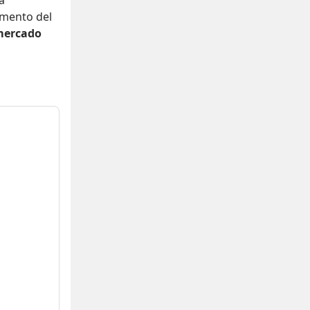
a
mento del
mercado