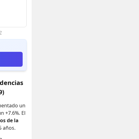
?
ndencias
9)
umentado un
un +7.6%
.
El
os de la
5 años.