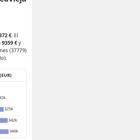
372 €
. El
e
9359 €
y
rmes (37779)
o).
 (EUR)
92k
325k
342k
346k