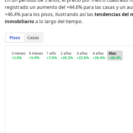
En un período de 5 años
,
el precio por metro cuadrado h
registrado
un aumento del +44.6% para las casas
y
un au
+46.4% para los pisos
,
ilustrando así las
tendencias del 
inmobiliario
a lo largo del tiempo.
Pisos
Casas
3 meses
6 meses
1 año
2 años
3 años
4 años
Max
+2.9%
+5.9%
+7.6%
+20.2%
+23.6%
+26.4%
+46.4%