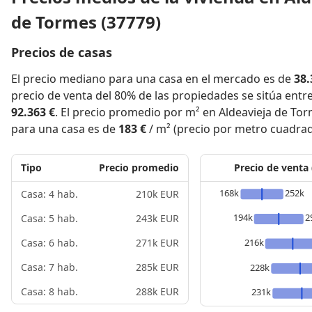
de Tormes (37779)
Precios de casas
El precio mediano para una casa en el mercado es de
38.
precio de venta del 80% de las propiedades se sitúa entr
92.363 €
. El precio promedio por m² en Aldeavieja de To
para una casa es de
183 €
/ m² (precio por metro cuadrad
Tipo
Precio promedio
Precio de venta
168k
252k
Casa: 4 hab.
210k EUR
194k
2
Casa: 5 hab.
243k EUR
216k
Casa: 6 hab.
271k EUR
Casa: 7 hab.
285k EUR
228k
Casa: 8 hab.
288k EUR
231k