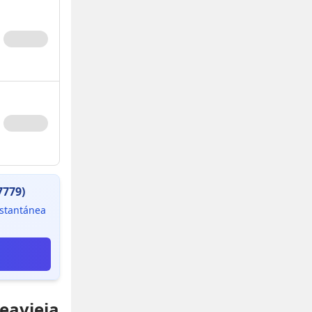
7779)
instantánea
deavieja