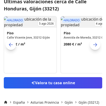
Últimas valoraciones cerca de Calle
Honduras, Gijón (33212)
VALORADO
VALORADO
5 ago 2026
4 ago 
Piso
Piso
Calle Vicente Jove, 33212 Gijón
Avenida de Moreda, 33212 Gij
2821 €
/ m²
2080 €
/ m²
Skip to previo
S
Valora tu casa online
España
Asturias Provincia
Gijón
Gijón (33212)