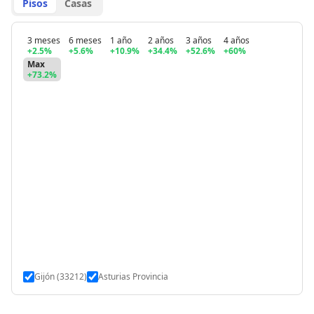
Pisos
Casas
3 meses
6 meses
1 año
2 años
3 años
4 años
+2.5%
+5.6%
+10.9%
+34.4%
+52.6%
+60%
Max
+73.2%
Gijón (33212)
Asturias Provincia