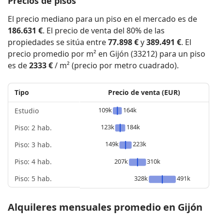
Precios de pisos
El precio mediano para un piso en el mercado es de
186.631 €
. El precio de venta del 80% de las
propiedades se sitúa entre
77.898 €
y
389.491 €
. El
precio promedio por m² en Gijón (33212) para un piso
es de
2333 €
/ m² (precio por metro cuadrado).
Tipo
Precio de venta (EUR)
109k
164k
Estudio
123k
184k
Piso: 2 hab.
149k
223k
Piso: 3 hab.
Piso: 4 hab.
207k
310k
Piso: 5 hab.
328k
491k
Alquileres mensuales promedio en Gijón