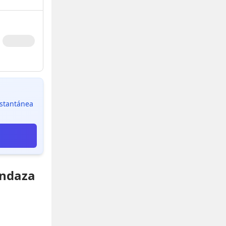
instantánea
endaza