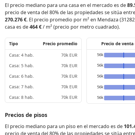
El precio mediano para una casa en el mercado es de
89.
precio de venta del 80% de las propiedades se sitúa entr
270.276 €
. El precio promedio por m² en Mendaza (31282
casa es de
464 €
/ m² (precio por metro cuadrado).
Tipo
Precio promedio
Precio de venta
56k
Casa: 4 hab.
70k EUR
56k
Casa: 5 hab.
70k EUR
56k
Casa: 6 hab.
70k EUR
Casa: 7 hab.
70k EUR
56k
Casa: 8 hab.
70k EUR
56k
Precios de pisos
El precio mediano para un piso en el mercado es de
101.
precio de venta del 80% de las propiedades se sitúa entr