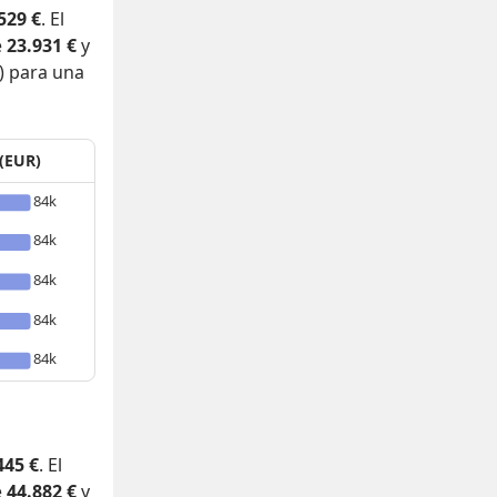
529 €
. El
e
23.931 €
y
) para una
 (EUR)
84k
84k
84k
84k
84k
445 €
. El
e
44.882 €
y