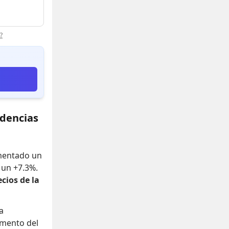
?
ndencias
umentado un
o un +7.3%
.
ecios de la
a
mento del