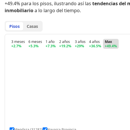
+49.4% para los pisos
,
ilustrando así las
tendencias del 
inmobiliario
a lo largo del tiempo.
Pisos
Casas
3 meses
6 meses
1 año
2 años
3 años
4 años
Max
+2.7%
+5.3%
+7.3%
+19.2%
+29%
+36.5%
+49.4%
Mendaza (31282)
Navarra Provincia