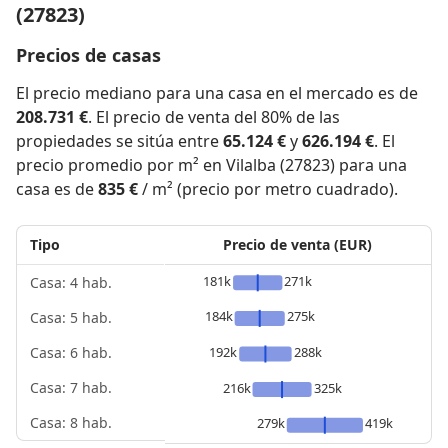
(27823)
Precios de casas
El precio mediano para una casa en el mercado es de
208.731 €
. El precio de venta del 80% de las
propiedades se sitúa entre
65.124 €
y
626.194 €
. El
precio promedio por m² en Vilalba (27823) para una
casa es de
835 €
/ m² (precio por metro cuadrado).
Tipo
Precio de venta (EUR)
181k
271k
Casa: 4 hab.
184k
275k
Casa: 5 hab.
192k
288k
Casa: 6 hab.
Casa: 7 hab.
216k
325k
Casa: 8 hab.
279k
419k