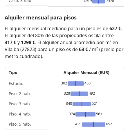
Casa: 8 hab.
4919
7378
Alquiler mensual para pisos
El alquiler mensual mediano para un piso es de
627 €
.
El alquiler del 80% de las propiedades oscila entre
317 €
y
1298 €
. El alquiler anual promedio por m² en
Vilalba (27823) para un piso es de
63 €
/ m² (precio por
metro cuadrado).
Tipo
Alquiler Mensual (EUR)
302
453
Estudio
328
492
Piso: 2 hab.
348
521
Piso: 3 hab.
Piso: 4 hab.
374
561
Piso: 5 hab.
435
652