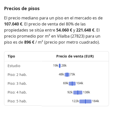
Precios de pisos
El precio mediano para un piso en el mercado es de
107.040 €
. El precio de venta del 80% de las
propiedades se sitúa entre
54.060 €
y
221.648 €
. El
precio promedio por m² en Vilalba (27823) para un
piso es de
896 €
/ m² (precio por metro cuadrado).
Tipo
Precio de venta (EUR)
19k
28k
Estudio
48k
73k
Piso: 2 hab.
69k
104k
Piso: 3 hab.
Piso: 4 hab.
92k
138k
Piso: 5 hab.
122k
184k