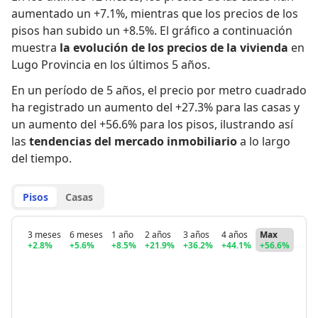
aumentado un +7.1%
,
mientras que
los precios de los
pisos han subido un +8.5%
.
El gráfico a continuación
muestra
la evolución de los precios de la vivienda
en
Lugo Provincia en los últimos 5 años.
En un período de 5 años
,
el precio por metro cuadrado
ha registrado
un aumento del +27.3% para las casas
y
un aumento del +56.6% para los pisos
,
ilustrando así
las
tendencias del mercado inmobiliario
a lo largo
del tiempo.
Pisos
Casas
3 meses
6 meses
1 año
2 años
3 años
4 años
Max
+2.8%
+5.6%
+8.5%
+21.9%
+36.2%
+44.1%
+56.6%