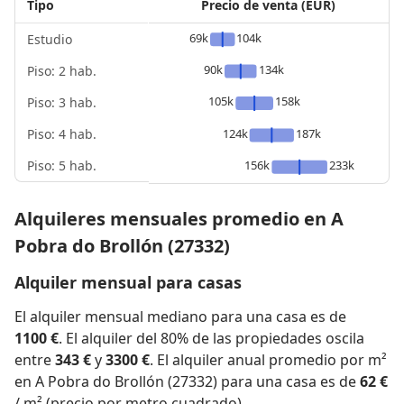
Tipo
Precio de venta (EUR)
69k
104k
Estudio
90k
134k
Piso: 2 hab.
105k
158k
Piso: 3 hab.
Piso: 4 hab.
124k
187k
Piso: 5 hab.
156k
233k
Alquileres mensuales promedio en A
Pobra do Brollón (27332)
Alquiler mensual para casas
El alquiler mensual mediano para una casa es de
1100 €
. El alquiler del 80% de las propiedades oscila
entre
343 €
y
3300 €
. El alquiler anual promedio por m²
en A Pobra do Brollón (27332) para una casa es de
62 €
/ m² (precio por metro cuadrado).