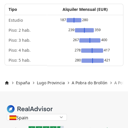
Tipo
Alquiler Mensual (EUR)
187
280
Estudio
239
359
Piso: 2 hab.
267
400
Piso: 3 hab.
Piso: 4 hab.
278
417
Piso: 5 hab.
280
421
España
Lugo Provincia
A Pobra do Brollón
A Pobra
Inicio
Spain