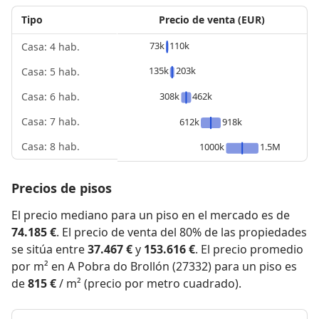
Tipo
Precio de venta (EUR)
73k
110k
Casa: 4 hab.
135k
203k
Casa: 5 hab.
308k
462k
Casa: 6 hab.
Casa: 7 hab.
612k
918k
Casa: 8 hab.
1000k
1.5M
Precios de pisos
El precio mediano para un piso en el mercado es de
74.185 €
. El precio de venta del 80% de las propiedades
se sitúa entre
37.467 €
y
153.616 €
. El precio promedio
por m² en A Pobra do Brollón (27332) para un piso es
de
815 €
/ m² (precio por metro cuadrado).