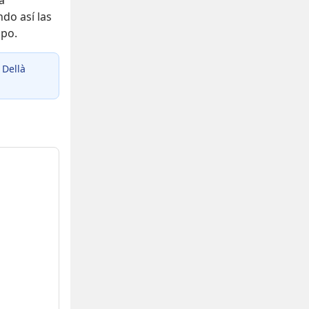
a
ndo así las
mpo.
 Dellà