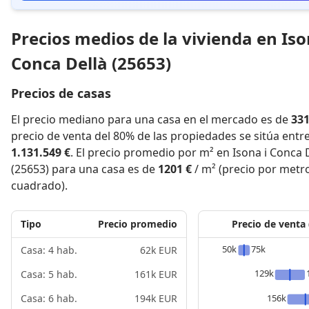
Precios medios de la vivienda en Iso
Conca Dellà (25653)
Precios de casas
El precio mediano para una casa en el mercado es de
331
precio de venta del 80% de las propiedades se sitúa entr
1.131.549 €
. El precio promedio por m² en Isona i Conca 
(25653) para una casa es de
1201 €
/ m² (precio por metr
cuadrado).
Tipo
Precio promedio
Precio de venta
50k
75k
Casa: 4 hab.
62k EUR
129k
Casa: 5 hab.
161k EUR
156k
Casa: 6 hab.
194k EUR